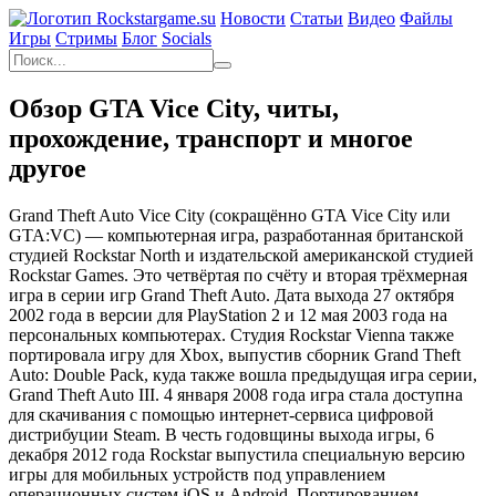
Новости
Статьи
Видео
Файлы
Игры
Cтримы
Блог
Socials
Обзор GTA Vice City, читы,
прохождение, транспорт и многое
другое
Grand Theft Auto Vice City (сокращённо GTA Vice City или
GTA:VC) — компьютерная игра, разработанная британской
студией Rockstar North и издательской американской студией
Rockstar Games. Это четвёртая по счёту и вторая трёхмерная
игра в серии игр Grand Theft Auto. Дата выхода 27 октября
2002 года в версии для PlayStation 2 и 12 мая 2003 года на
персональных компьютерах. Студия Rockstar Vienna также
портировала игру для Xbox, выпустив сборник Grand Theft
Auto: Double Pack, куда также вошла предыдущая игра серии,
Grand Theft Auto III. 4 января 2008 года игра стала доступна
для скачивания с помощью интернет-сервиса цифровой
дистрибуции Steam. В честь годовщины выхода игры, 6
декабря 2012 года Rockstar выпустила специальную версию
игры для мобильных устройств под управлением
операционных систем iOS и Android. Портированием