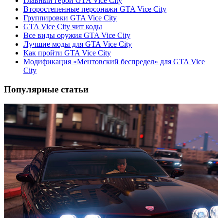
Главный герой GTA Vice City
Второстепенные персонажи GTA Vice City
Группировки GTA Vice City
GTA Vice Сity чит коды
Все виды оружия GTA Vice City
Лучшие моды для GTA Vice City
Как пройти GTA Vice City
Модификация «Ментовский беспредел» для GTA Vice
City
Популярные статьи