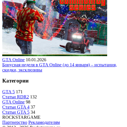
GTA Online
10.01.2026
Бонусная неделя в GTA Online (до 14 января) – испытания,
скидки, эксклюзивы
Категории
GTA 5
171
Статьи RDR2
132
GTA Online
98
Статьи GTA 4
37
Статьи GTA 5
34
R
OCKSTAR
G
AME
Партнерство
Рекламодателям