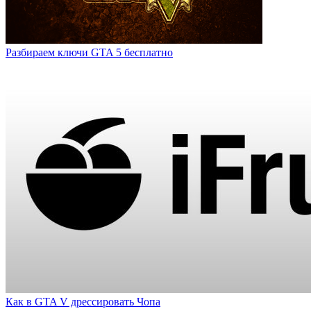
Разбираем ключи GTA 5 бесплатно
Как в GTA V дрессировать Чопа