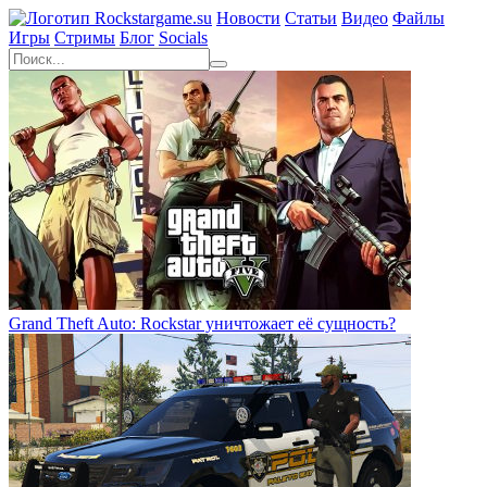
Новости
Статьи
Видео
Файлы
Игры
Cтримы
Блог
Socials
Grand Theft Auto: Rockstar уничтожает её сущность?