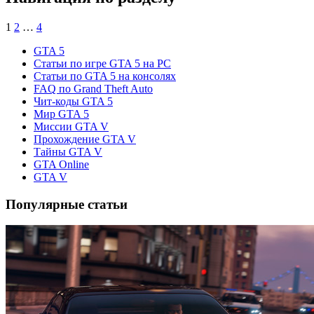
1
2
…
4
GTA 5
Статьи по игре GTA 5 на PC
Статьи по GTA 5 на консолях
FAQ по Grand Theft Auto
Чит-коды GTA 5
Мир GTA 5
Миссии GTA V
Прохождение GTA V
Тайны GTA V
GTA Online
GTA V
Популярные статьи