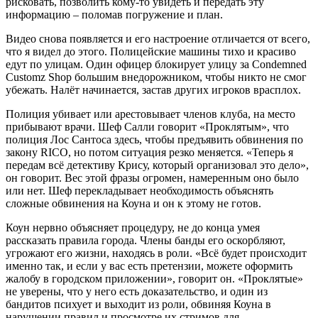
рисковать, позволить кому-то увидеть и передать эту
информацию – поломав погружение и план.
Видео снова появляется и его настроение отличается от всего,
что я видел до этого. Полицейские машины тихо и красиво
едут по улицам. Один офицер блокирует улицу за Condemned
Customz Shop большим внедорожником, чтобы никто не смог
убежать. Налёт начинается, застав других игроков врасплох.
Полиция убивает или арестовывает членов клуба, на место
прибывают врачи. Шеф Салли говорит «Проклятым», что
полиция Лос Сантоса здесь, чтобы предъявить обвинения по
закону RICO, но потом ситуация резко меняется. «Теперь я
передам всё детективу Крису, который организовал это дело»,
он говорит. Вес этой фразы огромен, намеренным оно было
или нет. Шеф перекладывает необходимость объяснять
сложные обвинения на Коуна и он к этому не готов.
Коун нервно объясняет процедуру, не до конца умея
рассказать правила города. Члены банды его оскорбляют,
угрожают его жизни, находясь в роли. «Всё будет происходит
именно так, и если у вас есть претензии, можете оформить
жалобу в городском приложении», говорит он. «Проклятые»
не уверены, что у него есть доказательство, и один из
бандитов психует и выходит из роли, обвиняя Коуна в
нарушении правил и просмотре их стримов для