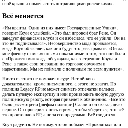
своё крыло и помочь стать потрясающими ролевиками».
Всё меняется
«Им кранты. Один из них имеет Государственные Улики»,
говорит Коун с улыбкой. «Это был игровой брат Рене. Он
заведует финансами клуба и он взбесился, что её убили. Он на
это не подписывался». Несовершенство мода проявляется,
когда Коун объясняет, как они будут это разыгрывать. «Он дал
мне флешку с письменными показаниями о том, что они были
с «Проклятыми» когда обсуждали, как застрелили Коуна и
Рене, а также свои операции по торговле оружием и
наркотиками. Мы их поймали с поличным по всем пунктам».
Ничто из этого не поможет в суде. Нет чёткого
доказательства, кроме письменного, а этого не хватит. Но
полиция Legacy RP не может снимать отпечатки пальцев,
делать пулевую экспертизу и или производить любую другую
полицейскую работу, которая приведёт к обвинению. «Всё это
было рассмотрено [шефом полиции] Салли и он сказал, дело
верное. Он проверил запись стрима, чтобы убедиться, что всё
это произошло в RP, а не за его пределами. Всё сходится».
Коун радуется. Не потому, что он поймает «Проклятых» или