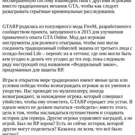
несовершенную систему взаимодействия с другими игроками
вместо традиционных механик GTA, чтобы как следует
разыгрывать серьёзные криминальные расследования.
GTARP родилась из популярного мода FiveM, разработанного
сообществом проекта, запущенного в 2015 для улучшения
привычного опыта GTA Online. Мод дал игрокам
инструменты для ролевого отыгрыша, чтобы они могли
соединить традиционный геймплей экшена от третьего лица с
псевдо-Second Life – перенёс их в сеттинг, где они могли быть
кем угодно и делать что угодно до тех пор, пока следовали
ряду инструкций под названием «Федеральный закон»,
придуманных для защиты RP.
Игры в открытом мире традиционно имеют явные цели или
условия победы чтобы вознаграждать игроков за их умения и
упорство. Нас проводят по мультиплееру, иногда
вознаграждают, за нахождение игрока, который совершил
убийство, чтобы ему отомстить. GTARP отрицает эти устои. В
идеале никто не должен пытаться «победить»; вместо этого,
цель в том, чтобы наслаждаться путешествием и создавать
истории для сервера. Другие игроки управляют наградой, а не
игрой. Был ли RP хорош? Есть ли сейчас история, которой
другие могут поделиться? Казалось ли всем, что всё было
честно?