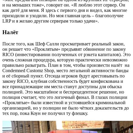
и на меньших тоже», говорит он. «Я люблю этот сервер. Он
как дитё для меня. Я здесь с первого дня и видел, как многие
приходили и уходили. Но моя главная цель – благополучие
LRP и я желаю другим серверам только удачи».
Налёт
После того, как Шеф Салли просматривает реальный закон,
он решает что «Проклятым» предъявят обвинение по закону
RICO (инвестировании полученных от рэкета капиталов). Это
очень сложная процедура, которую практически невозможно
правильно разыграть. План в том, чтобы произвести налёт на
Condemned Customz Shop, место легальной активности банды
и её сборный пункт. Отсюда игроков будут арестовывать по
закону RICO, клубная собственность будет конфискована и
все принадлежащие им места станут доступны для обыска
полицией. Это масштабное и беспрецедентное решение, но
полиция считает, что это логичный финал. В глазах полиции
«Проклятые» были известной и устоявшейся криминальной
организацией, но у полиции не было чётких доказательств до
тех пор, пока Коун не получил ту флешку.