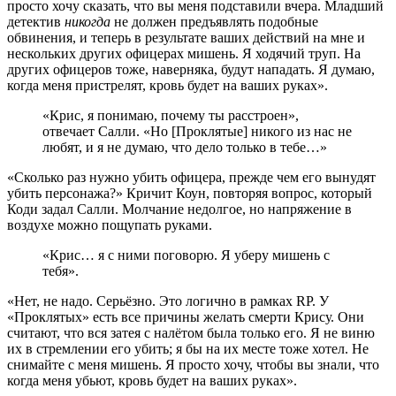
просто хочу сказать, что вы меня подставили вчера. Младший
детектив
никогда
не должен предъявлять подобные
обвинения, и теперь в результате ваших действий на мне и
нескольких других офицерах мишень. Я ходячий труп. На
других офицеров тоже, наверняка, будут нападать. Я думаю,
когда меня пристрелят, кровь будет на ваших руках».
«Крис, я понимаю, почему ты расстроен»,
отвечает Салли. «Но [Проклятые] никого из нас не
любят, и я не думаю, что дело только в тебе…»
«Сколько раз нужно убить офицера, прежде чем его вынудят
убить персонажа?» Кричит Коун, повторяя вопрос, который
Коди задал Салли. Молчание недолгое, но напряжение в
воздухе можно пощупать руками.
«Крис… я с ними поговорю. Я уберу мишень с
тебя».
«Нет, не надо. Серьёзно. Это логично в рамках RP. У
«Проклятых» есть все причины желать смерти Крису. Они
считают, что вся затея с налётом была только его. Я не виню
их в стремлении его убить; я бы на их месте тоже хотел. Не
снимайте с меня мишень. Я просто хочу, чтобы вы знали, что
когда меня убьют, кровь будет на ваших руках».