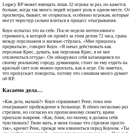
Legacy RP может вмещать лишь 32 игрока за раз, но кажется
больше, когда так много людей играют роль в одном месте. От
просмотра, бывает, не оторваться, особенно игрокам, которые
могут чересчур сильно влиться в процесс отыгрывания.
Коун испытал это на себе. После недели интенсивного
стриминга, в которой он провёл за этим делом 72 часа, грань
между персонажем и жизнью стёрлась. «Мне пришлось
прерваться», говорит Коун. «Я начал действовать как
персонаж Крис, думать, как персонаж Крис, я не мог
отключиться оттуда». Он обнаружил себя катающимся по
своему реальному городу, думающим, стоит ли ему ездить на
красный свет или можно проехать, как в игре. Он заметил,
что пропускает повороты, потому что слишком много думает
об RP.
Касаемо дела…
«Как дела, малыш?» Коун спрашивает Рене, пока они
отыгрывают пробуждение в больнице. В обоих несколько раз
стреляли, но согласно их прописанному сюжету, врачи
приехали вовремя. «Как, блин, по-твоему, я должна себя
чувствовать? Твою мать, в меня только что стреляли просто
так», кричит Рене, прежде чем извиниться перед Коуном. «Ты