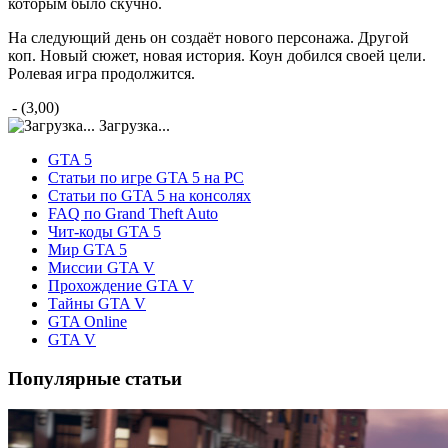
которым было скучно.
На следующий день он создаёт нового персонажа. Другой
коп. Новый сюжет, новая история. Коун добился своей цели.
Ролевая игра продолжится.
- (3,00)
Загрузка...
GTA 5
Статьи по игре GTA 5 на PC
Статьи по GTA 5 на консолях
FAQ по Grand Theft Auto
Чит-коды GTA 5
Мир GTA 5
Миссии GTA V
Прохождение GTA V
Тайны GTA V
GTA Online
GTA V
Популярные статьи