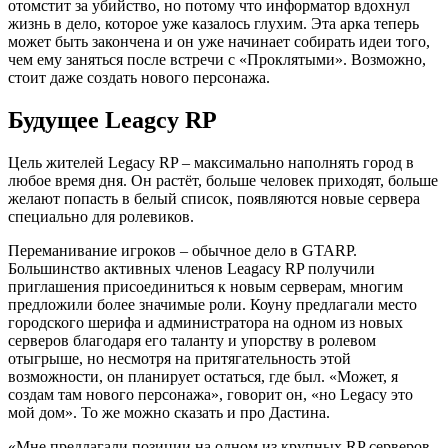
отомстит за убийство, но потому что информатор вдохнул
жизнь в дело, которое уже казалось глухим. Эта арка теперь
может быть закончена и он уже начинает собирать идеи того,
чем ему заняться после встречи с «Проклятыми». Возможно,
стоит даже создать нового персонажа.
Будущее
Leagcy
RP
Цель жителей Legacy RP – максимально наполнять город в
любое время дня. Он растёт, больше человек приходят, больше
желают попасть в белый список, появляются новые сервера
специально для ролевиков.
Переманивание игроков – обычное дело в GTARP.
Большинство активных членов Leagacy RP получили
приглашения присоединиться к новым серверам, многим
предложили более значимые роли. Коуну предлагали место
городского шерифа и администратора на одном из новых
серверов благодаря его таланту и упорству в ролевом
отыгрыше, но несмотря на притягательность этой
возможности, он планирует остаться, где был. «Может, я
создам там нового персонажа», говорит он, «но Legacy это
мой дом». То же можно сказать и про Дастина.
«Мне предлагали позиции на одном из крупных RP серверов,