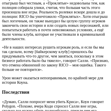
отыгрыш был честным, а «Проклятые» недовольны тем, как
полиция собирала улики, считая, что большая часть этого
произошла вне игры. Реальность ролевки вскоре дошла и до
полиции: RICO бы уничтожило «Проклятых». Хотя отыгрыш
был логичным, он также вынудил бы целую группу игроков
закончить свои истории и или создать новых персонажей, или
попытаться работать в почти невозможных условиях, а ещё
были члены клуба, которые не участвовали в криминальной
деятельности.
«Не в наших интересах рушить игрокам роль, и если бы мы
так сделали, всему [байкерскому клубу] пришлось бы
придумывать что-то другое, чем заняться, поскольку в этом
бизнесе работать было бы тяжело», говорит Салли. «Признаю,
что отмена обвинений по закону RICO – моя ошибка. Такого
больше не повторится».
Урон может оказаться непоправимым, по крайней мере для
истории Коуна.
Последствия
«Думаю, Салли попросит меня убить Криса», Коун говорит
Polygon. «Похоже, вчера Коди спросил Салли вне игры,
сколько раз нужно убить полицейского, прежде чем его