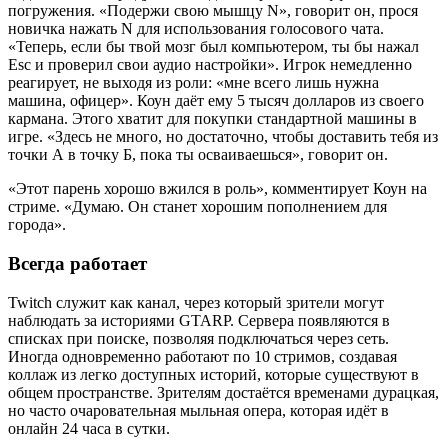
погружения. «Подержи свою мышцу N», говорит он, прося
новичка нажать N для использования голосового чата.
«Теперь, если бы твой мозг был компьютером, ты бы нажал
Esc и проверил свои аудио настройки». Игрок немедленно
реагирует, не выходя из роли: «мне всего лишь нужна
машина, офицер». Коун даёт ему 5 тысяч долларов из своего
кармана. Этого хватит для покупки стандартной машины в
игре. «Здесь не много, но достаточно, чтобы доставить тебя из
точки А в точку Б, пока ты осваиваешься», говорит он.
«Этот парень хорошо вжился в роль», комментирует Коун на
стриме. «Думаю. Он станет хорошим пополнением для
города».
Всегда работает
Twitch служит как канал, через который зрители могут
наблюдать за историями GTARP. Сервера появляются в
списках при поиске, позволяя подключаться через сеть.
Иногда одновременно работают по 10 стримов, создавая
коллаж из легко доступных историй, которые существуют в
общем пространстве. Зрителям достаётся временами дурацкая,
но часто очаровательная мыльная опера, которая идёт в
онлайн 24 часа в сутки.