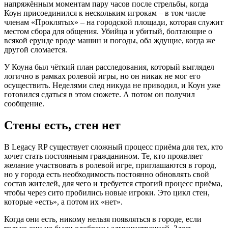
напряжённым моментам пару часов после стрельбы, когда
Коун присоединился к нескольким игрокам – в том числе
членам «Проклятых» – на городской площади, которая служит
местом сбора для общения. Убийца и убитый, болтающие о
всякой ерунде вроде машин и погоды, оба ждущие, когда же
другой сломается.
У Коуна был чёткий план расследования, который выглядел
логично в рамках ролевой игры, но он никак не мог его
осуществить. Неделями след никуда не приводил, и Коун уже
готовился сдаться в этом сюжете. А потом он получил
сообщение.
Стены есть, стен нет
В Legacy RP существует сложный процесс приёма для тех, кто
хочет стать постоянным гражданином. Те, кто проявляет
желание участвовать в ролевой игре, приглашаются в город,
но у города есть необходимость постоянно обновлять свой
состав жителей, для чего и требуется строгий процесс приёма,
чтобы через сито пробились новые игроки. Это цикл стен,
которые «есть», а потом их «нет».
Когда они есть, никому нельзя появляться в городе, если