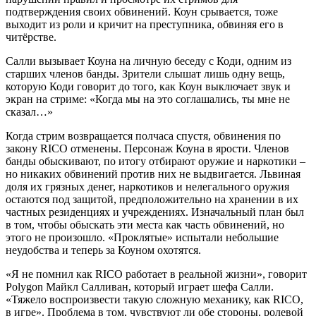
подтверждения своих обвинений. Коун срывается, тоже
выходит из роли и кричит на преступника, обвиняя его в
читёрстве.
Салли вызывает Коуна на личную беседу с Коди, одним из
старших членов банды. Зрители слышат лишь одну вещь,
которую Коди говорит до того, как Коун выключает звук и
экран на стриме: «Когда мы на это соглашались, ты мне не
сказал…»
Когда стрим возвращается полчаса спустя, обвинения по
закону RICO отменены. Персонаж Коуна в ярости. Членов
банды обыскивают, по итогу отбирают оружие и наркотики –
но никаких обвинений против них не выдвигается. Львиная
доля их грязных денег, наркотиков и нелегального оружия
остаются под защитой, предположительно на хранении в их
частных резиденциях и учреждениях. Изначальный план был
в том, чтобы обыскать эти места как часть обвинений, но
этого не произошло. «Проклятые» испытали небольшие
неудобства и теперь за Коуном охотятся.
«Я не помнил как RICO работает в реальной жизни», говорит
Polygon Майкл Салливан, который играет шефа Салли.
«Тяжело воспроизвести такую сложную механику, как RICO,
в игре». Проблема в том, чувствуют ли обе стороны, ролевой