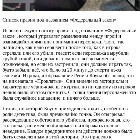
Список правил под названием «Федеральный закон»
Игроки следуют списку правил под названием «Федеральный
закон», который управляет разделением между игрой и
взаимодействиями вне понимания персонажа. Часть, где
написано, как надо себя вести после того, как в игрока
стреляли или его убили, гласит: если персонажа вырубили
грубой силой, они должны помнить всё до момента
отключения, но если их застрелили, они должны играть так,
будто забыли всё, что было за 20 минут до смерти из-за
амнезии. Игроки, изображавшие Рене и Коуна оба знали, что
на них напали «Проклятые». Они видели их мотоциклы и
характерные чёрно-красные куртки, но ни одному из игроков
нельзя было об этом помнить. С точки зрения персонажей это
была случайное нападение, и ничего больше.
Линия, по которой Коуну приходилось ходить, особенно в
роли детектива, была чрезвычайно тонка. Он отыгрывал
расследование собственного убийства, прекрасно зная, кто
это сделал, но имея необходимость изображать полное
неведение. Каждое предпринятое им действие должно было
быть осмысленным в этой истории. Это привело к