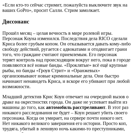
«Если кто-то сейчас стримит, пожалуйста выключите звук на
ваших GoPro», просит Салли. Стрим замолкает.
Диссонанс
Прошёл месяц – целая вечность в мире ролевой игры.
Персонаж Коуна изменился. Последствия дела RICO сделали
Криса более грубым копом. Он отказывается давать кому-либо
свободу действий, ругается с адвокатами и отодвигает грани
того, что граждане считают приемлемым. Его персонаж
теряет контроль над происходящим вокруг него, пока в городе
появляются всё новые банды. «Проклятые» всё ещё крупные
рыбы, но банды «Гроув Стрит» и «Оранжевых»
организовывают новые криминальные дела. Они быстро
начинают ненавидеть Криса, и вскоре его убивают при любой
возможности.
Младший детектив Крис Коун отвечает на очередной вызов о
драке на окрестностях города. Он даже не успевает выйти из
машины до того, как
автомобиль расстреливают
. В этот раз
никакого расследования не будет – Коун решает убить своего
персонажа. Когда он умирает, на сервере почти никого нет.
Нет никакого великого завершения его истории. Просто коп,
трудяга, убитый в ленивую ночь какими-то преступниками,