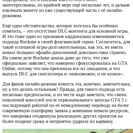
заинтересованы, по крайней мере ещё несколько лет, и дальше
извлекать монету из уже существующей части с её онлайн-
режимом.
Ещё одно обстоятельство, которое хотелось бы особенно
отметить, – это отсутствие DLC-контента для основной игры.
И это тоже один из признаков кардинально изменившегося
подхода Rockstar к своей флагманской серии. Согласитесь, для
такой успешной игры-долгожительницы, как эта, не иметь
новых больших офлайн-дополнений довольно-таки странно.
На самом деле Rockstar дошла даже до того, что уже
официально заявляет, что намерено сфокусировалась на GTA
Online, потому что она превзошла все их ожидания, и что
выпуск DLC для синглплеера и «невозможен, и не нужен».
Для фанов онлайн-режима новость эта, конечно, замечательна,
ну а что делать остальным? Правда, для такого подхода есть
несколько предпосылок, и по чести надо заметить, что смена
поколений консолей после первоначального запуска GTA 5 с
последующей работой по её немедленному переводу на более
современную платформу заняла у компании немало ресурсов,
что наверняка отодвинула реализацию других проектов на
более поздние сроки и неприятно ударила по карману.