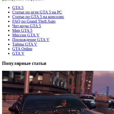
GTA 5
Статьи по игре GTA 5 на PC
Статьи по GTA 5 на консолях
FAQ по Grand Theft Auto
Чит-коды GTA 5
Мир GTA 5
Миссии GTA V
Прохождение GTA V
Тайны GTA V
GTA Online
GTA V
Популярные статьи