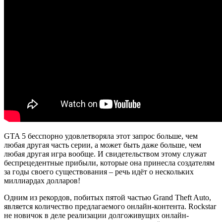
GTA 5 бесспорно удовлетворяла этот запрос больше, чем
любая другая часть серии, а может быть даже больше, чем
любая другая игра вообще. И свидетельством этому служат
беспрецедентные прибыли, которые она принесла создателям
за годы своего существования – речь идёт о нескольких
миллиардах долларов!
Одним из рекордов, побитых пятой частью Grand Theft Auto,
является количество предлагаемого онлайн-контента. Rockstar
не новичок в деле реализации долгоживущих онлайн-