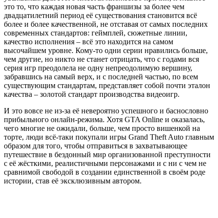
это то, что каждая новая часть франшизы за более чем
двадцатилетний период её существования становится всё
более и более качественной, не отставая от самых последних
современных стандартов: геймплей, сюжетные линии,
качество исполнения – всё это находится на самом
высочайшем уровне. Кому-то одни серии нравились больше,
чем другие, но никто не станет отрицать, что с годами вся
серия игр преодолела не одну непреодолимую вершину,
забравшись на самый верх, и с последней частью, по всем
существующим стандартам, представляет собой почти эталон
качества – золотой стандарт производства видеоигр.
И это вовсе не из-за её невероятно успешного и баснословно
прибыльного онлайн-режима. Хотя GTA Online и оказалась,
чего многие не ожидали, больше, чем просто вишенкой на
торте, люди всё-таки покупали игры Grand Theft Auto главным
образом для того, чтобы отправиться в захватывающее
путешествие в бездонный мир организованной преступности
с её жёсткими, реалистичными персонажами и с ни с чем не
сравнимой свободой в создании единственной в своём роде
истории, став её эксклюзивным автором.