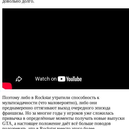
довольно долго.
Поэтому либо в Rockstar утратили способность к
мультизадачности (что маловероятно), либо они
преднамеренно оттягивают выход очередного эпизода
франшизы. Но за многие годы у игроков уже сложилась
привычка в определённые моменты получать новые выпуски
GTA
,
а настоящее положение даёт всё больше поводов
подозревать, что в Rockstar вместо этого более