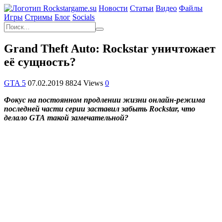
Новости
Статьи
Видео
Файлы
Игры
Cтримы
Блог
Socials
Grand Theft Auto: Rockstar уничтожает
её сущность?
GTA 5
07.02.2019
8824 Views
0
Фокус на постоянном продлении жизни онлайн-режима
последней части серии заставил забыть
Rockstar
, что
делало
GTA
такой замечательной?