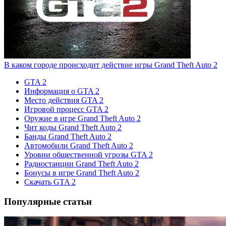
В каком городе происходит действие игры Grand Theft Auto 2
GTA 2
Информация о GTA 2
Место действия GTA 2
Игровой процесс GTA 2
Оружие в игре Grand Theft Auto 2
Чит коды Grand Theft Auto 2
Банды Grand Theft Auto 2
Автомобили Grand Theft Auto 2
Уровни общественной угрозы GTA 2
Радиостанции Grand Theft Auto 2
Бонусы в игре Grand Theft Auto 2
Скачать GTA 2
Популярные статьи