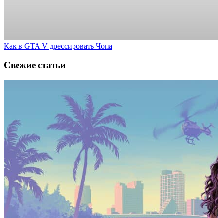
Как в GTA V дрессировать Чопа
Свежие статьи