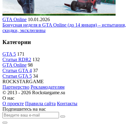
GTA Online
10.01.2026
Бонусная неделя в GTA Online (до 14 января) – испытания,
скидки, эксклюзивы
Категории
GTA 5
171
Статьи RDR2
132
GTA Online
98
Статьи GTA 4
37
Статьи GTA 5
34
R
OCKSTAR
G
AME
Партнерство
Рекламодателям
© 2013 - 2026
Rockstargame.su
О нас
О проекте
Правила сайта
Контакты
Подпишитесь на нас