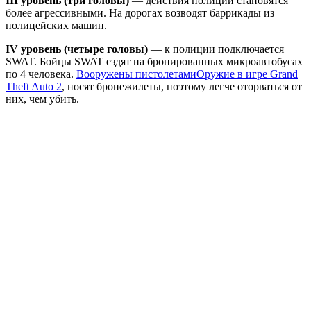
III уровень (три головы)
— действия полиции становятся
более агрессивными. На дорогах возводят баррикады из
полицейских машин.
IV уровень (четыре головы)
— к полиции подключается
SWAT. Бойцы SWAT ездят на бронированных микроавтобусах
по 4 человека.
Вооружены пистолетами
Оружие в игре Grand
Theft Auto 2
, носят бронежилеты, поэтому легче оторваться от
них, чем убить.