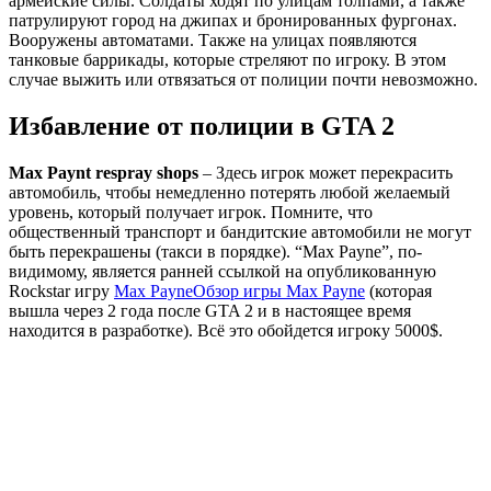
армейские силы. Солдаты ходят по улицам толпами, а также
патрулируют город на джипах и бронированных фургонах.
Вооружены автоматами. Также на улицах появляются
танковые баррикады, которые стреляют по игроку. В этом
случае выжить или отвязаться от полиции почти невозможно.
Избавление от полиции в GTA 2
Max Paynt respray shops
– Здесь игрок может перекрасить
автомобиль, чтобы немедленно потерять любой желаемый
уровень, который получает игрок. Помните, что
общественный транспорт и бандитские автомобили не могут
быть перекрашены (такси в порядке). “Max Payne”, по-
видимому, является ранней ссылкой на опубликованную
Rockstar игру
Max Payne
Обзор игры Max Payne
(которая
вышла через 2 года после GTA 2 и в настоящее время
находится в разработке). Всё это обойдется игроку 5000$.