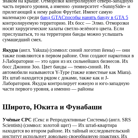
знаком на крыше. Отморозки контролируют северо-западную
часть первого уровня, а именно -университет «SunnySide» и
прилегающий к нему район Фрутбат. Имеют самую
маленькую среди
банд GTA
Способы нанять банду в GTA 5
контролируемую территорию. Их босс — Элмо. Отморозки
носят хирургические халаты светло-зелёного цвета. Если
прислушаться, то на территории банды можно услышать
сумашедший смех.
Якудза
(англ. Yakuza) (символ: синий логотип йены) — они
также появляются в первом районе. Они создают наркотики в
J-Лаборатории — это один из их сильнейших бизнесов. Их
босс Джонни Зоо. Цвет банды — темно-синий. Их
автомобили называются Y-Type (также известные как Miara).
Их штаб находится рядом с доками, также как и J-
Лаборатория. Якудза контролирует южную и юго-западную
части первого уровня, а именно — районы
Широто, Юкита и Фунабаши
Учёные СРС
(Секс и Репродуктивные Системы) (англ. SRS
Scientists) (символ: золотой щит) — Их штаб-квартира
находится во втором районе. Их тайный исследовательский
институт использует довольно своеобразную практику. Их