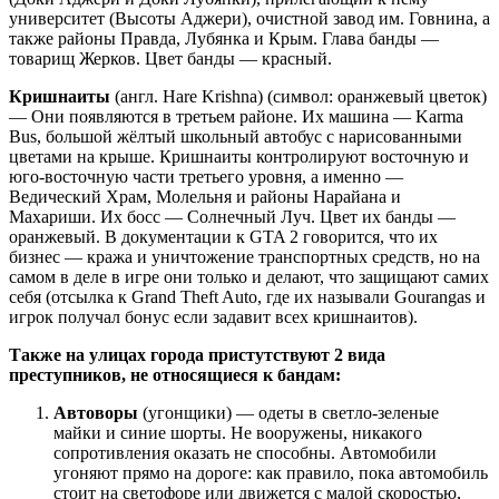
университет (Высоты Аджери), очистной завод им. Говнина, а
также районы Правда, Лубянка и Крым. Глава банды —
товарищ Жерков. Цвет банды — красный.
Кришнаиты
(англ. Hare Krishna) (символ: оранжевый цветок)
— Они появляются в третьем районе. Их машина — Karma
Bus, большой жёлтый школьный автобус с нарисованными
цветами на крыше. Кришнаиты контролируют восточную и
юго-восточную части третьего уровня, а именно —
Ведический Храм, Молельня и районы Нарайана и
Махариши. Их босс — Солнечный Луч. Цвет их банды —
оранжевый. В документации к GTA 2 говорится, что их
бизнес — кража и уничтожение транспортных средств, но на
самом в деле в игре они только и делают, что защищают самих
себя (отсылка к Grand Theft Auto, где их называли Gourangas и
игрок получал бонус если задавит всех кришнаитов).
Также на улицах города пристутствуют 2 вида
преступников, не относящиеся к бандам:
Автоворы
(угонщики) — одеты в светло-зеленые
майки и синие шорты. Не вооружены, никакого
сопротивления оказать не способны. Автомобили
угоняют прямо на дороге: как правило, пока автомобиль
стоит на светофоре или движется с малой скоростью,