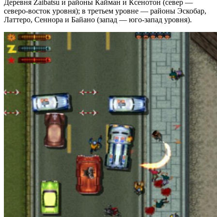
Деревня Zaibatsu и районы Кайман и Ксенотон (север —
северо-восток уровня); в третьем уровне — районы Эскобар,
Латтеро, Сеннора и Байано (запад — юго-запад уровня).