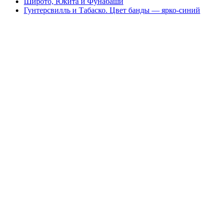
Широто, Юкита и Фунабаши
Гунтерсвилль и Табаско. Цвет банды — ярко-синий