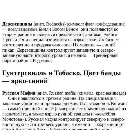
Деревенщины
(англ. Rednecks) (символ: флаг конфедерации)
— возглавляемые Билли Бобом Беном, они появляются во
втором районе и являются преданными фанатами Элвиса
Пресли. Они специализируются на взрывчатке. Их бизнес —
изготовление и продажа самогона. Их машина — синий
пикап. Деревенщины контролируют западную и северо-
западную части второго уровня, а именно — Трейлерный
парк и районы Редэмшн,
Гунтерсвилль и Табаско. Цвет банды
— ярко-синий
Русская Мафия
(англ. Russian mafia) (символ: красная звезда)
— Они появляются в третьем районе. Их специализация:
заказные убийства и продажа оружия. Их автомобиль Bulwark
— самый прочный в игре (выдерживает прямое попадание из
гранатомёта, а также взрыв ручной гранаты и «коктейля
Молотова»). Русская мафия контролирует северную и северо-
восточную части третьего уровня, а именно — морской порт
(Доки Аджери и Доки Лубянки), прилегающий к нему