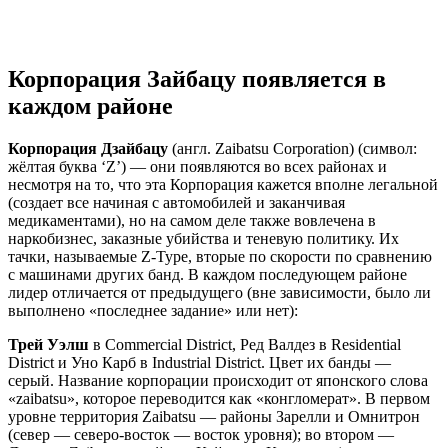
Корпорация Зайбацу появляется в
каждом районе
Корпорация Дзайбацу
(англ. Zaibatsu Corporation) (символ:
жёлтая буква ‘Z’) — они появляются во всех районах и
несмотря на то, что эта Корпорация кажется вполне легальной
(создает все начиная с автомобилей и заканчивая
медикаментами), но на самом деле также вовлечена в
наркобизнес, заказные убийства и теневую политику. Их
тачки, называемые Z-Type, вторые по скорости по сравнению
с машинами других банд. В каждом последующем районе
лидер отличается от предыдущего (вне зависимости, было ли
выполнено «последнее задание» или нет):
Трей Уэлш
в Commercial District, Ред Валдез в Residential
District и Уно Карб в Industrial District. Цвет их банды —
серый. Название корпорации происходит от японского слова
«zaibatsu», которое переводится как «конгломерат». В первом
уровне территория Zaibatsu — районы Зарелли и Омнитрон
(север — северо-восток — восток уровня); во втором —