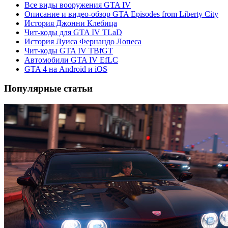
Все виды вооружения GTA IV
Описание и видео-обзор GTA Episodes from Liberty City
История Джонни Клебица
Чит-коды для GTA IV TLaD
История Луиса Фернандо Лопеса
Чит-коды GTA IV TBfGT
Автомобили GTA IV EfLC
GTA 4 на Android и iOS
Популярные статьи