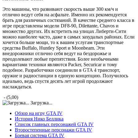
Это машины, что развивают скорость выше 300 км/ч и
отлично ведут себя на асфальте. Именно их рекомендуется
брать для различных состязаний. В качестве среднего класса в
игре представлены модели DF8-90, Dilettante, Chavos и
множество других. Их встретить на улицах Либерти-Сити
можно наиболее часто, даже в самых захудалых районах. Если
хочется больше мощи, то к вашим услугам транспортные
средства Buffalo, Huntley Sport и Moonbeam. Эти
внедорожники отлично себя ведут на бездорожье и
преодолевают любые препятствия. Более необычными
вариантами техники являются Packer, Securicar и тому
подобное. Разработчики соединили в GTA 4 транспорт,
оружие и радиостанции в единую концепцию. Получилось
идеально, ведь спустя десять лет игрой продолжают
наслаждаться.
- (5,00)
Загрузка...
Обзор на игру GTA IV
История Нико Беллика
Список главных персонажей GTA IV
Второстепенные персонажи GTA IV
Боевая система GTA IV