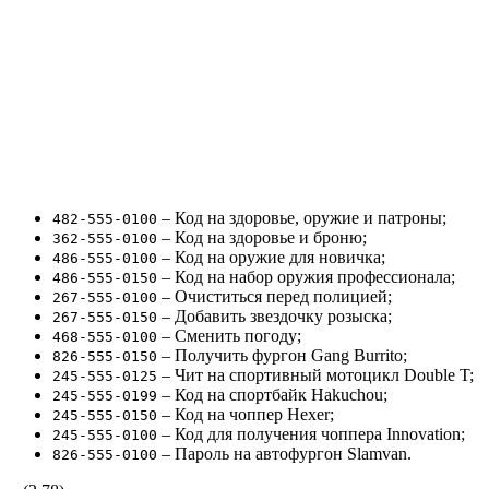
– Код на здоровье, оружие и патроны;
482-555-0100
– Код на здоровье и броню;
362-555-0100
– Код на оружие для новичка;
486-555-0100
– Код на набор оружия профессионала;
486-555-0150
– Очиститься перед полицией;
267-555-0100
– Добавить звездочку розыска;
267-555-0150
– Сменить погоду;
468-555-0100
– Получить фургон Gang Burrito;
826-555-0150
– Чит на спортивный мотоцикл Double T;
245-555-0125
– Код на спортбайк Hakuchou;
245-555-0199
– Код на чоппер Hexer;
245-555-0150
– Код для получения чоппера Innovation;
245-555-0100
– Пароль на автофургон Slamvan.
826-555-0100