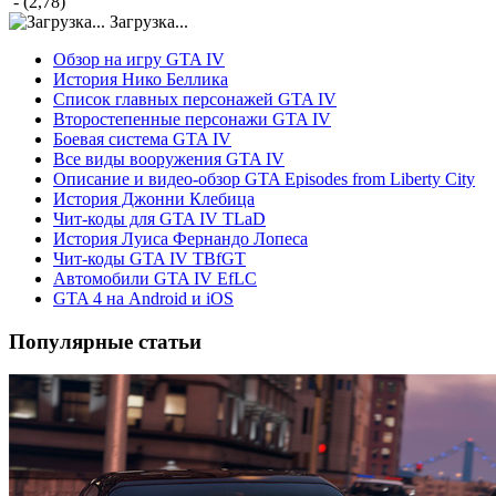
- (2,78)
Загрузка...
Обзор на игру GTA IV
История Нико Беллика
Список главных персонажей GTA IV
Второстепенные персонажи GTA IV
Боевая система GTA IV
Все виды вооружения GTA IV
Описание и видео-обзор GTA Episodes from Liberty City
История Джонни Клебица
Чит-коды для GTA IV TLaD
История Луиса Фернандо Лопеса
Чит-коды GTA IV TBfGT
Автомобили GTA IV EfLC
GTA 4 на Android и iOS
Популярные статьи