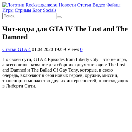
Новости
Статьи
Видео
Файлы
Игры
Cтримы
Блог
Socials
Чит-коды для GTA IV The Lost and The
Damned
Статьи GTA 4
01.04.2020
19259 Views
0
По своей сути, GTA 4 Episodes from Liberty City – это не игра,
а всего лишь название для сборника двух эпизодов: The Lost
and Damned и The Ballad Of Gay Tony, которые, в свою
очередь, включают в себя новых героев, оружие, миссии,
транспорт и множество других интересностей, происходящих
в Либерти Сити.