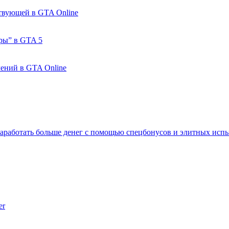
ствующей в GTA Online
ры” в GTA 5
лений в GTA Online
 заработать больше денег с помощью спецбонусов и элитных исп
er