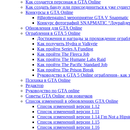
Как создается персонаж в GTA Online
Как создать банду или присоединиться к уже суще
Конкурсы в GTA Online
#illgottengains1 мероприятие GTA V Snapmatic
Конкурс фотографий SNAPMATIC “Лоурайде
Обновления для GTA Online
Ограбления в GTA 5 Online
Достижения и награды за прохождение ограб
Как получить Hydra и Valkyrie
Как пройти Series A Funding
Как пройти The Fleeca Job
Как пройти The Humane Labs Raid
Как пройти The Pacific Standard Job
Как пройти The Prison Break
Руководство к GTA 5 Online ограбления– как
Психика в GTA Online
Редактор
Руководство по GTA online
Советы GTA Online для новичков
Список изменений в обновлениях GTA Online
Список изменений версии 1.12
Список изменений версии 1.11
Список изменений версии 1.14 I’m Not a Hipst
Список изменений версии 1.15
Список изменений версии 1.16