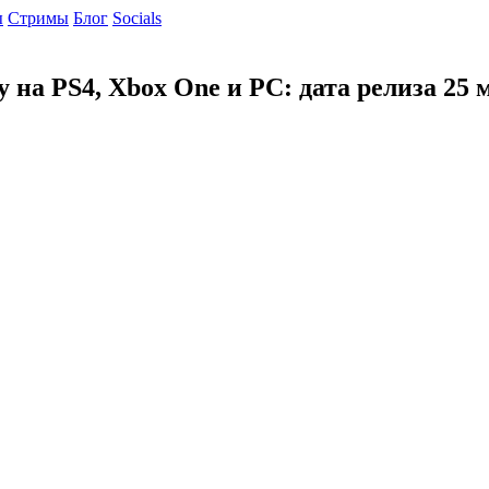
ы
Cтримы
Блог
Socials
 на PS4, Xbox One и PC: дата релиза 25 м