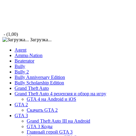
- (1,00)
Загрузка...
Agent
Ammu-Nation
Beaterator
Bully
Bully 2
Bully Anniversary Edition
Bully Scholarship Edition
Grand Theft Auto
Grand Theft Auto 4 рецензия и обзор на игру
GTA 4 на Android и iOS
GTA 2
Скачать GTA 2
GTA 3
Grand Theft Auto III на Android
GTA 3 Коды
Главный герой GTA 3