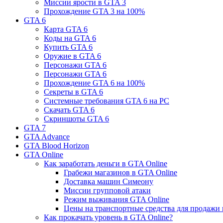
Миссии ярости в GTA 3
Прохождение GTA 3 на 100%
GTA 6
Карта GTA 6
Коды на GTA 6
Купить GTA 6
Оружие в GTA 6
Персонажи GTA 6
Персонажи GTA 6
Прохождение GTA 6 на 100%
Секреты в GTA 6
Системные требования GTA 6 на PC
Скачать GTA 6
Скриншоты GTA 6
GTA 7
GTA Advance
GTA Blood Horizon
GTA Online
Как заработать деньги в GTA Online
Грабежи магазинов в GTA Online
Доставка машин Симеону
Миссии групповой атаки
Режим выживания GTA Online
Цены на транспортные средства для продажи 
Как прокачать уровень в GTA Online?