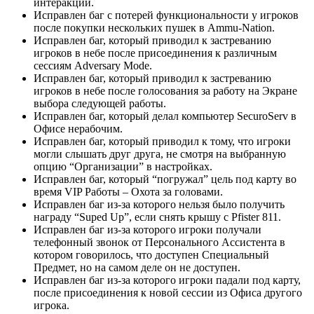
интеракции.
Исправлен баг с потерей функциональности у игроков
после покупки нескольких пушек в Ammu-Nation.
Исправлен баг, который приводил к застреванию
игроков в небе после присоединения к различным
сессиям Adversary Mode.
Исправлен баг, который приводил к застреванию
игроков в небе после голосования за работу на Экране
выбора следующей работы.
Исправлен баг, который делал компьютер SecuroServ в
Офисе нерабочим.
Исправлен баг, который приводил к тому, что игроки
могли слышать друг друга, не смотря на выбранную
опцию “Организации” в настройках.
Исправлен баг, который “погружал” цель под карту во
время VIP Работы – Охота за головами.
Исправлен баг из-за которого нельзя было получить
награду “Suped Up”, если снять крышу с Pfister 811.
Исправлен баг из-за которого игроки получали
телефонный звонок от Персонального Ассистента в
котором говорилось, что доступен Специальный
Предмет, но на самом деле он не доступен.
Исправлен баг из-за которого игроки падали под карту,
после присоединения к новой сессии из Офиса другого
игрока.