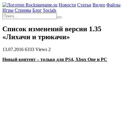
Новости
Статьи
Видео
Файлы
Игры
Cтримы
Блог
Socials
Список изменений версии 1.35
«Лихачи и трюкачи»
13.07.2016
6333 Views
2
Новый контент – только для PS4, Xbox One и PC