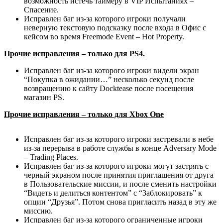
возможность истечь таймеру в VIP Испытаниях –
Спасение.
Исправлен баг из-за которого игроки получали
неверную текстовую подсказку после входа в Офис с
кейсом во время Freemode Event – Hot Property.
Прочие исправления – только для PS4.
Исправлен баг из-за которого игроки видели экран
“Покупка в ожидании…” несколько секунд после
возвращению к сайту Docktease после посещения
магазин PS.
Прочие исправления – только для Xbox One
Исправлен баг из-за которого игроки застревали в небе
из-за перерыва в работе службы в конце Adversary Mode
– Trading Places.
Исправлен баг из-за которого игроки могут застрять с
черный экраном после принятия приглашения от друга
в Пользовательские миссии, и после сменить настройки
“Видеть и делиться контентом” с “Заблокировать” к
опции “Друзья”. Потом снова пригласить назад в эту же
миссию.
Исправлен баг из-за которого ограниченные игроки