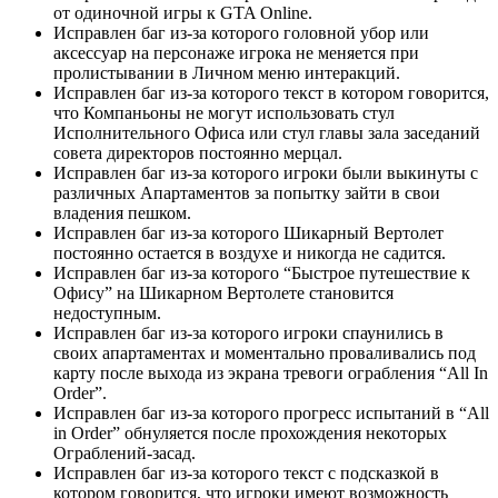
от одиночной игры к GTA Online.
Исправлен баг из-за которого головной убор или
аксессуар на персонаже игрока не меняется при
пролистывании в Личном меню интеракций.
Исправлен баг из-за которого текст в котором говорится,
что Компаньоны не могут использовать стул
Исполнительного Офиса или стул главы зала заседаний
совета директоров постоянно мерцал.
Исправлен баг из-за которого игроки были выкинуты с
различных Апартаментов за попытку зайти в свои
владения пешком.
Исправлен баг из-за которого Шикарный Вертолет
постоянно остается в воздухе и никогда не садится.
Исправлен баг из-за которого “Быстрое путешествие к
Офису” на Шикарном Вертолете становится
недоступным.
Исправлен баг из-за которого игроки спаунились в
своих апартаментах и моментально проваливались под
карту после выхода из экрана тревоги ограбления “All In
Order”.
Исправлен баг из-за которого прогресс испытаний в “All
in Order” обнуляется после прохождения некоторых
Ограблений-засад.
Исправлен баг из-за которого текст с подсказкой в
котором говорится, что игроки имеют возможность