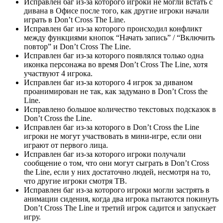
Исправлен баг из-за которого игроки не могли встать с
дивана в Офисе после того, как другие игроки начали
играть в Don’t Cross The Line.
Исправлен баг из-за которого происходил конфликт
между функциями кнопок “Начать запись” / “Включить
повтор” и Don’t Cross The Line.
Исправлен баг из-за которого появлялся только одна
иконка персонажа во время Don’t Cross The Line, хотя
участвуют 4 игрока.
Исправлен баг из-за которого 4 игрок за диваном
проанимирован не так, как задумано в Don’t Cross the
Line.
Исправлено большое количество текстовых подсказок в
Don’t Cross the Line.
Исправлен баг из-за которого в Don’t Cross the Line
игроки не могут участвовать в мини-игре, если они
играют от первого лица.
Исправлен баг из-за которого игроки получали
сообщение о том, что они могут сыграть в Don’t Cross
the Line, если у них достаточно людей, несмотря на то,
что другие игроки смотря ТВ.
Исправлен баг из-за которого игроки могли застрять в
анимации сидения, когда два игрока пытаются покинуть
Don’t Cross The Line и третий игрок садится и запускает
игру.