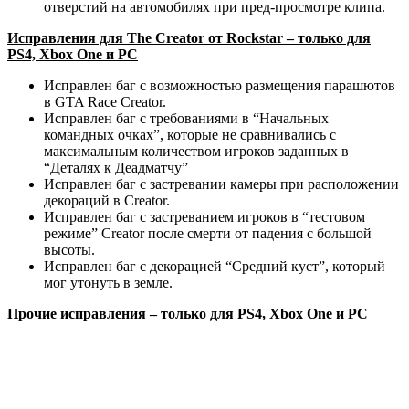
отверстий на автомобилях при пред-просмотре клипа.
Исправления для The Creator от Rockstar – только для
PS4, Xbox One и PC
Исправлен баг с возможностью размещения парашютов
в GTA Race Creator.
Исправлен баг с требованиями в “Начальных
командных очках”, которые не сравнивались с
максимальным количеством игроков заданных в
“Деталях к Деадматчу”
Исправлен баг с застревании камеры при расположении
декораций в Creator.
Исправлен баг с застреванием игроков в “тестовом
режиме” Creator после смерти от падения с большой
высоты.
Исправлен баг с декорацией “Средний куст”, который
мог утонуть в земле.
Прочие исправления – только для PS4, Xbox One и PC