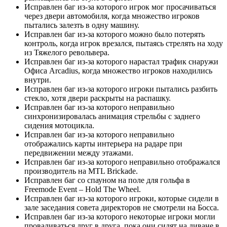
Исправлен баг из-за которого игрок мог просачиваться
через двери автомобиля, когда множество игроков
пытались залезть в одну машину.
Исправлен баг из-за которого можно было потерять
контроль, когда игрок врезался, пытаясь стрелять на ходу
из Тяжелого револьвера.
Исправлен баг из-за которого нарастал трафик снаружи
Офиса Arcadius, когда множество игроков находились
внутри.
Исправлен баг из-за которого игроки пытались разбить
стекло, хотя двери раскрыты на распашку.
Исправлен баг из-за которого неправильно
синхронизировалась анимация стрельбы с заднего
сидения мотоцикла.
Исправлен баг из-за которого неправильно
отображались карты интерьера на радаре при
передвижении между этажами.
Исправлен баг из-за которого неправильно отображался
производитель на MTL Brickade.
Исправлен баг со спауном на поле для гольфа в
Freemode Event – Hold The Wheel.
Исправлен баг из-за которого игроки, которые сидели в
зале заседания совета директоров не смотрели на Босса.
Исправлен баг из-за которого некоторые игроки могли
проваливаться друг в друга, пока они сидят на диване в