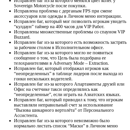
Исправлен баг из-за которого менялся цвет колес у
Sovereign Motorcycle после покупки.
Исправлена проблема с дерганым FPS при смене
аксессуаров или одежды в Личном меню интеракции.
Исправлен баг, который мог позволить игрокам увидеть
“кулдаун” таймер на 400 часов для VIP Работ.
Исправлены множественные проблемы со спауном VIP
Buzzard.
Исправлен баг из-за которого есть возможность застрять
за рабочим столом в Исполнительном офисе.
Исправлен баг из-за которого могло не появиться
сообщение о том, что Цель была подобрана ее
телохранителями в Adversary Mode – Extraction.
Исправлен баг, который отображал игроков как
“неопределенных” в таблице лидеров после выхода из
гонки нескольких водителей.
Исправлен баг из-за которого Апартаменты друзей или
Офис на счетчике такси определялись как
“неопределенные”, если играть на Азиатских языках.
Исправлен баг, который приводил к тому, что игрокам
выставляли неправильный счет за использование
“Вызова шикарного вертолёта” от Персонального
Ассистента.
Исправлен баг из-за которого невозможно было
нормально листать список “Маски” в Личном меню