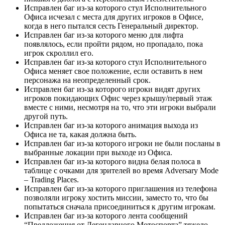
Исправлен баг из-за которого стул Исполнительного
Офиса исчезал с места для других игроков в Офисе,
когда в него пытался сесть Генеральный директор.
Исправлен баг из-за которого меню для лифта
появлялось, если пройти рядом, но пропадало, пока
игрок скроллил его.
Исправлен баг из-за которого стул Исполнительного
Офиса меняет свое положение, если оставить в нем
персонажа на неопределенный срок.
Исправлен баг из-за которого игроки видят других
игроков покидающих Офис через крышу/первый этаж
вместе с ними, несмотря на то, что эти игроки выбрали
другой путь.
Исправлен баг из-за которого анимация выхода из
Офиса не та, какая должна быть.
Исправлен баг из-за которого игроки не были посланы в
выбранные локации при выходе из Офиса.
Исправлен баг из-за которого видна белая полоса в
таблице с очками для зрителей во время Adversary Mode
– Trading Places.
Исправлен баг из-за которого приглашения из телефона
позволяли игроку хостить миссии, заместо то, что бы
попытаться сначала присоединиться к другим игрокам.
Исправлен баг из-за которого лента сообщений
“Предложения от Легендарного Мотоспорта” тяжело