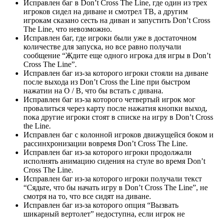
Исправлен баг в Don’t Cross The Line, где один из трех
игроков сидел на диване и смотрел ТВ, а другим
игрокам сказано сесть на диван и запустить Don’t Cross
The Line, что невозможно.
Исправлен баг, где игроки были уже в достаточном
количестве для запуска, но все равно получали
сообщение “Ждите еще одного игрока для игры в Don’t
Cross The Line”.
Исправлен баг из-за которого игроки стояли на диване
после выхода из Don’t Cross the Line при быстром
нажатии на O / B, что бы встать с дивана.
Исправлен баг из-за которого четвертый игрок мог
провалиться через карту после нажатия кнопки выход,
пока другие игроки стоят в списке на игру в Don’t Cross
the Line.
Исправлен баг с колонной игроков движущейся боком и
рассинхронизации вовремя Don’t Cross The Line.
Исправлен баг из-за которого игроки продолжали
исполнять анимацию сидения на стуле во время Don’t
Cross The Line.
Исправлен баг из-за которого игроки получали текст
“Сядьте, что бы начать игру в Don’t Cross The Line”, не
смотря на то, что все сидят на диване.
Исправлен баг из-за которого опция “Вызвать
шикарный вертолет” недоступна, если игрок не