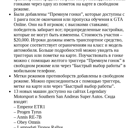
гонками через одну из пометок на карте в свободном
режиме.
Были добавлены “Премиум гонки”, которые доступны с
1 ранга после окончания или пропуска обучения к GTA
Online. Они на 8 игроков; с высокими ставками;
победитель забирает все; предопределенные настройки,
которые не могут быть изменены. Стоимость участия –
$20,000. Игроки должны иметь транспортное средство,
которое соответствует ограничениям на класс и модель
автомобиля. Больше подробностей можно увидеть на
триггерах или пометке на карте. Поучаствовать в гонке
можно с помощью желтого триггера “Премиум гонок” в
свободном режиме или через “Быстрый выбор работы” в
мобильном телефоне.
Метки режимов противоборств добавлены в свободном
режиме. Можно присоединиться с помощью триггера,
метке на карте или через “Быстрый выбор работы”.
13 новых машин доступно на сайтах Legendary
Motorsport и Southern San Andreas Super Autos. Сюда
входят:
– Emperor ETR1
– Progen Tyrus
– Annis RE-7B
– Obey Omnis
– Lampadati Tropos Rallye