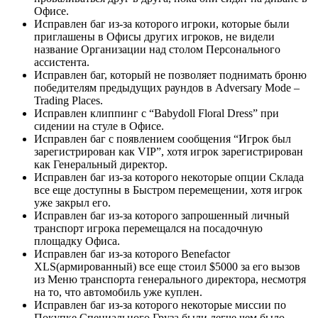
Офисе.
Исправлен баг из-за которого игроки, которые были
приглашены в Офисы других игроков, не видели
название Организации над столом Персонального
ассистента.
Исправлен баг, который не позволяет поднимать броню
победителям предыдущих раундов в Adversary Mode –
Trading Places.
Исправлен клиппинг с “Babydoll Floral Dress” при
сидении на стуле в Офисе.
Исправлен баг с появлением сообщения “Игрок был
зарегистрирован как VIP”, хотя игрок зарегистрирован
как Генеральный директор.
Исправлен баг из-за которого некоторые опции Склада
все еще доступны в Быстром перемещении, хотя игрок
уже закрыл его.
Исправлен баг из-за которого запрошенный личный
транспорт игрока перемещался на посадочную
площадку Офиса.
Исправлен баг из-за которого Benefactor
XLS(армированный) все еще стоил $5000 за его вызов
из Меню транспорта генерального директора, несмотря
на то, что автомобиль уже куплен.
Исправлен баг из-за которого некоторые миссии по
Покупке Специального Груза были легче чем было