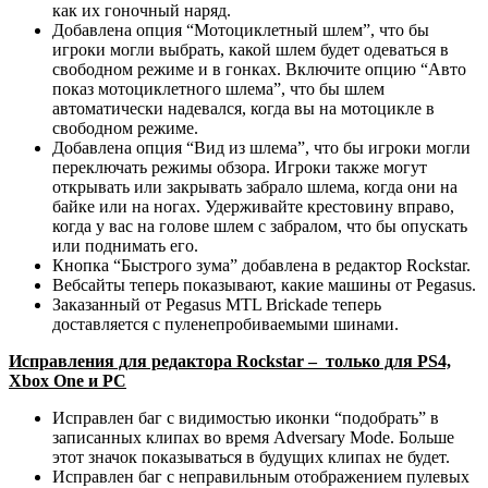
как их гоночный наряд.
Добавлена опция “Мотоциклетный шлем”, что бы
игроки могли выбрать, какой шлем будет одеваться в
свободном режиме и в гонках. Включите опцию “Авто
показ мотоциклетного шлема”, что бы шлем
автоматически надевался, когда вы на мотоцикле в
свободном режиме.
Добавлена опция “Вид из шлема”, что бы игроки могли
переключать режимы обзора. Игроки также могут
открывать или закрывать забрало шлема, когда они на
байке или на ногах. Удерживайте крестовину вправо,
когда у вас на голове шлем с забралом, что бы опускать
или поднимать его.
Кнопка “Быстрого зума” добавлена в редактор Rockstar.
Вебсайты теперь показывают, какие машины от Pegasus.
Заказанный от Pegasus MTL Brickade теперь
доставляется с пуленепробиваемыми шинами.
Исправления для редактора Rockstar – только для PS4,
Xbox One и PC
Исправлен баг с видимостью иконки “подобрать” в
записанных клипах во время Adversary Mode. Больше
этот значок показываться в будущих клипах не будет.
Исправлен баг с неправильным отображением пулевых