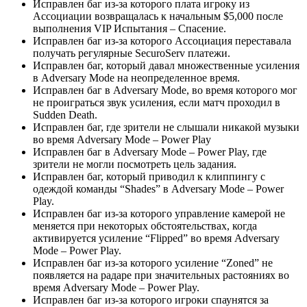
Исправлен баг из-за которого плата игроку из
Ассоциации возвращалась к начальным $5,000 после
выполнения VIP Испытания – Спасение.
Исправлен баг из-за которого Ассоциация переставала
получать регулярные SecuroServ платежи.
Исправлен баг, который давал множественные усиления
в Adversary Mode на неопределенное время.
Исправлен баг в Adversary Mode, во время которого мог
не проиграться звук усиления, если матч проходил в
Sudden Death.
Исправлен баг, где зрители не слышали никакой музыки
во время Adversary Mode – Power Play
Исправлен баг в Adversary Mode – Power Play, где
зрители не могли посмотреть цель задания.
Исправлен баг, который приводил к клиппингу с
одеждой команды “Shades” в Adversary Mode – Power
Play.
Исправлен баг из-за которого управление камерой не
меняется при некоторых обстоятельствах, когда
активируется усиление “Flipped” во время Adversary
Mode – Power Play.
Исправлен баг из-за которого усиление “Zoned” не
появляется на радаре при значительных растояниях во
время Adversary Mode – Power Play.
Исправлен баг из-за которого игроки спаунятся за