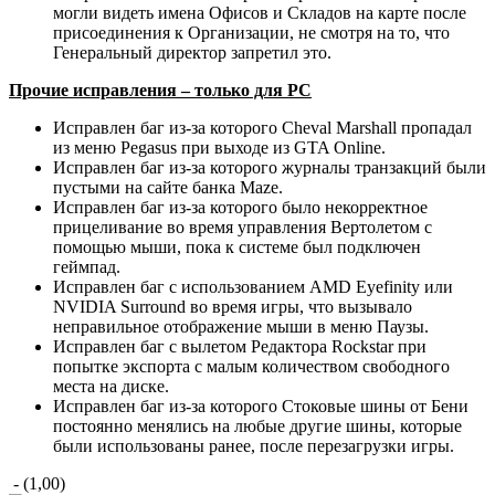
могли видеть имена Офисов и Складов на карте после
присоединения к Организации, не смотря на то, что
Генеральный директор запретил это.
Прочие исправления – только для PC
Исправлен баг из-за которого Cheval Marshall пропадал
из меню Pegasus при выходе из GTA Online.
Исправлен баг из-за которого журналы транзакций были
пустыми на сайте банка Maze.
Исправлен баг из-за которого было некорректное
прицеливание во время управления Вертолетом с
помощью мыши, пока к системе был подключен
геймпад.
Исправлен баг с использованием AMD Eyefinity или
NVIDIA Surround во время игры, что вызывало
неправильное отображение мыши в меню Паузы.
Исправлен баг с вылетом Редактора Rockstar при
попытке экспорта с малым количеством свободного
места на диске.
Исправлен баг из-за которого Стоковые шины от Бени
постоянно менялись на любые другие шины, которые
были использованы ранее, после перезагрузки игры.
- (1,00)