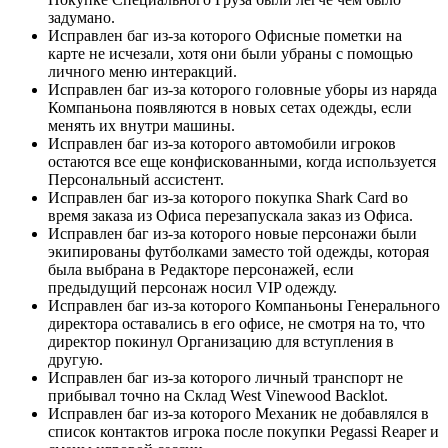
задумано.
Исправлен баг из-за которого Офисные пометки на
карте не исчезали, хотя они были убраны с помощью
личного меню интеракций.
Исправлен баг из-за которого головные уборы из наряда
Компаньона появляются в новых сетах одежды, если
менять их внутри машины.
Исправлен баг из-за которого автомобили игроков
остаются все еще конфискованными, когда используется
Персональный ассистент.
Исправлен баг из-за которого покупка Shark Card во
время заказа из Офиса перезапускала заказ из Офиса.
Исправлен баг из-за которого новые персонажи были
экипированы футболками заместо той одежды, которая
была выбрана в Редакторе персонажей, если
предыдущий персонаж носил VIP одежду.
Исправлен баг из-за которого Компаньоны Генерального
директора оставались в его офисе, не смотря на то, что
директор покинул Организацию для вступления в
другую.
Исправлен баг из-за которого личный транспорт не
прибывал точно на Склад West Vinewood Backlot.
Исправлен баг из-за которого Механик не добавлялся в
список контактов игрока после покупки Pegassi Reaper и