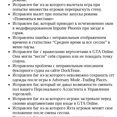
Исправлен баг из-за которого вылетала игра при
попытке множества игроков перепрыгнуть стену.
Исправлен вылет при попытке запуска режима
«Поменяться местами»
Исправлен баг, который приводит к исчезновению окон
в модифицированном Imponte Phoenix при заезде в
гараж.
Исправлена ошибка с неправильным отображением
времени в статистике “Среднее время за все сессии” в
меню паузы.
Исправлен баг с вражескими вертолетами в GTA Online.
Они могли “вести” себя странно или не покидать точку
спауна.
Исправлена проблема с неправильным описанием
буксирного судна на сайте DockTease.
Исправлен баг из-за которого невозможно сохранить сет
одежды после игры в Adversary Mode -Trading Places.
Исправлен баг, который не давал возможности сменить
пол вашего Персонального Ассистента в Управлении
торговлей.
Исправлен баг из-за которого игроки застревали перед
своими апартаментами при входе в GTA Online.
Исправлен баг из-за которого Яхта игроков меняет свое
положение после смены сессии.