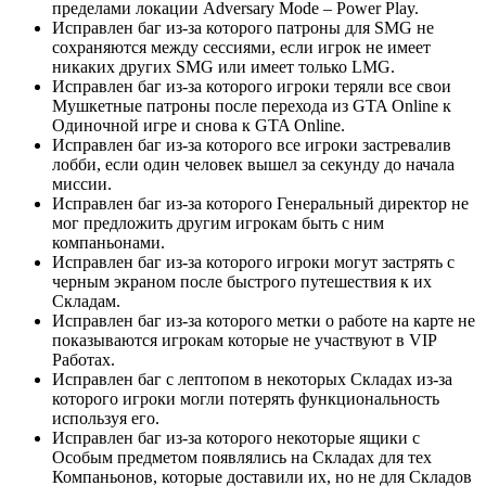
пределами локации Adversary Mode – Power Play.
Исправлен баг из-за которого патроны для SMG не
сохраняются между сессиями, если игрок не имеет
никаких других SMG или имеет только LMG.
Исправлен баг из-за которого игроки теряли все свои
Мушкетные патроны после перехода из GTA Online к
Одиночной игре и снова к GTA Online.
Исправлен баг из-за которого все игроки застревалив
лобби, если один человек вышел за секунду до начала
миссии.
Исправлен баг из-за которого Генеральный директор не
мог предложить другим игрокам быть с ним
компаньонами.
Исправлен баг из-за которого игроки могут застрять с
черным экраном после быстрого путешествия к их
Складам.
Исправлен баг из-за которого метки о работе на карте не
показываются игрокам которые не участвуют в VIP
Работах.
Исправлен баг с лептопом в некоторых Складах из-за
которого игроки могли потерять функциональность
используя его.
Исправлен баг из-за которого некоторые ящики с
Особым предметом появлялись на Складах для тех
Компаньонов, которые доставили их, но не для Складов