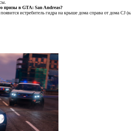
сы.
то призы в
GTA: San Andreas
?
 появится истребитель гидра на крыше дома справа от дома CJ (