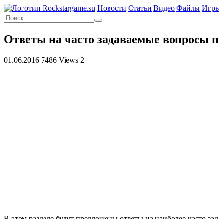
Новости
Статьи
Видео
Файлы
Игр
Ответы на часто задаваемые вопросы п
01.06.2016
7486 Views
2
В этом разделе
будут
предложены
ответы на
наиболее часто за