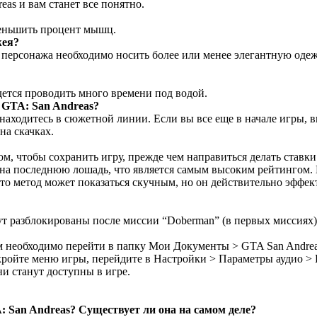
reas
и вам станет все понятно
.
меньшить процент мышц.
ея
?
 персонажа
необходимо
носить
более или менее
элегантную оде
дется
проводить много времени
под водой.
в GTA: San Andreas?
с находитесь в сюжетной линии. Если вы все еще в начале игры, 
на скачках.
ом, чтобы сохранить игру, прежде чем направиться делать ставки н
 на последнюю лошадь, что является самым высоким рейтингом. В
 Это метод может показаться скучным, но он действительно эффе
ут
разблокированы после
миссии
“Doberman
” (
в первых
миссиях
ам необходимо
перейти в папку
М
ои Документы >
GTA San Andre
кройте
меню
игры, перейдите в
Настройки > Параметры аудио
>
ни станут доступны в игре.
: San Andreas
? Существует ли она на самом деле?