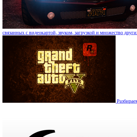
связанных с видеокартой, звуком, загрузкой и множество други
Разбирае