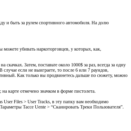
жду
и быть
за рулем
спортивного автомобиля
.
На долю
вы можете убивать наркоторговцев, у которых, как,
а скачках. Затем, поставьте около 1000$ за раз, всегда за одну
 случае если не выиграете, то после 6 или 7 раундов,
ктивный. Как только вы продвинетесь дальше по сюжету, можно
);
на карте
отмечено
значком
в форме
пистолета
.
as
User Files
>
User
Tracks
,
в эту папку вам необходимо
Параметры
Tacce
Uente
> “Сканировать
Треки Пользователя”.