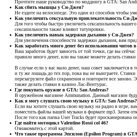
Прочтите наше руководство по
моддингу
в GTA: San And
Как сбить мышцы у Си-Джея?
Не ездите на велосипеде. Это один из способов чтобы у
Как увеличить
сексуальную привлекательность
Си-Дж
Для того чтобы быстро увеличить
сексапильность вашего
сексапильности
также влияют
татуировки
.
Как увеличить
навык
задержки дыхания
у Си-Джея
?
Для увеличения способности задержки дыхания
,
вам при
Как заработать много денег без использования читов 
Ваш заработок будет зависеть от той точки, где вы сейча
правило много денег, или вы также можете делать ставки 
В случае если у вас мало денег, наш совет заключается в т
и ту же лошадь до тех пор, пока вы не выиграете. Ставки
перезагрузите файл сохранения и повторите все заново.
также делать ставки в казино Лас-Вентурас.
Где
покупать
оружие
в GTA: San Andreas?
В оружейном магазине
Ammunation. Данный магазин
буд
Как я могу
слушать свою музыку в
GTA: San Andreas
?
Если вы хотите слушать
свою музыку на
радио
в игре, в
поместить файлы вашей музыки в формате mp3.
Затем
от
После того как папка
User
Tracks будет просканирована о
Где найти
мотоцикл Valentino Rossi col 46?
Ознакомьтесь с этой картой.
Что такое программа Эпсилон (Epsilon Program) в
GTA