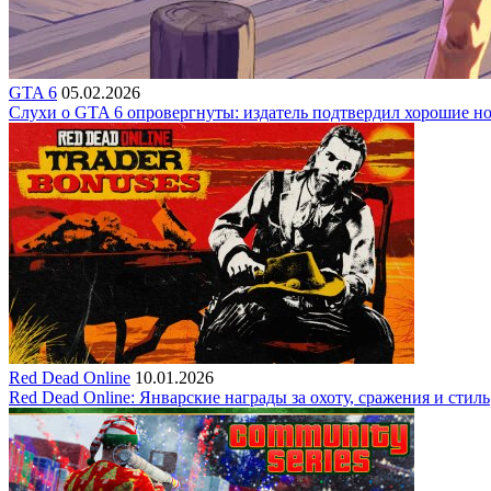
GTA 6
05.02.2026
Слухи о GTA 6 опровергнуты: издатель подтвердил хорошие н
Red Dead Online
10.01.2026
Red Dead Online: Январские награды за охоту, сражения и стиль