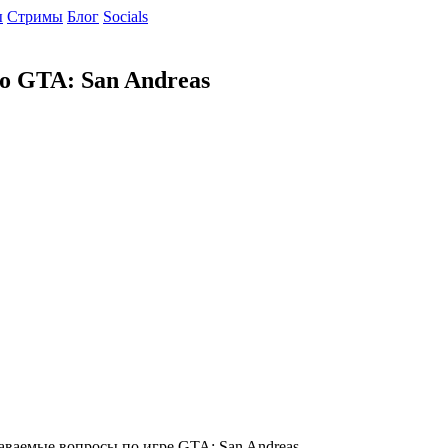
ы
Cтримы
Блог
Socials
о GTA: San Andreas
даваемые вопросы
по игре
GTA: San Andreas
.