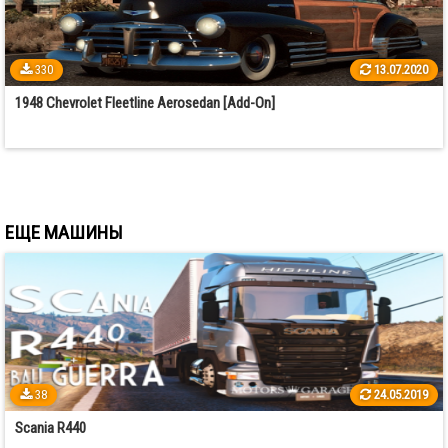
330
13.07.2020
1948 Chevrolet Fleetline Aerosedan [Add-On]
ЕЩЕ МАШИНЫ
38
24.05.2019
Scania R440