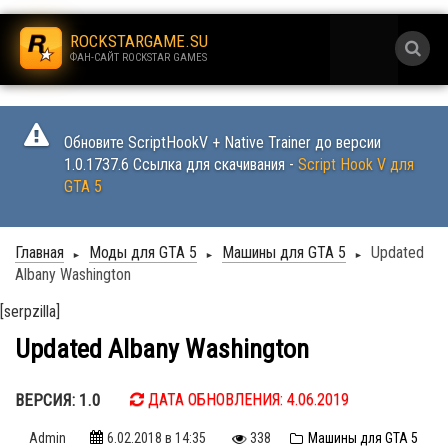
.
ROCKSTARGAME.SU
ФАН-САЙТ ROCKSTAR GAMES
.
Обновите ScriptHookV + Native Trainer до версии
1.0.1737.6 Ссылка для скачивания -
Script Hook V для
GTA 5
Главная
Моды для GTA 5
Машины для GTA 5
Updated
►
►
►
Albany Washington
[serpzilla]
Updated Albany Washington
ВЕРСИЯ: 1.0
ДАТА ОБНОВЛЕНИЯ: 4.06.2019
Admin
6.02.2018
в 14:35
338
Машины для GTA 5