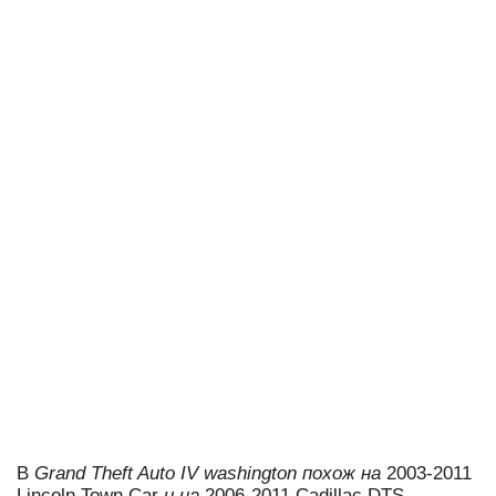
В
Grand Theft Auto IV washington похож на
2003-2011
Lincoln Town Car
и на
2006-2011 Cadillac DTS.