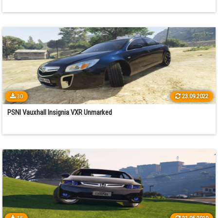
30
23.09.2022
PSNI Vauxhall Insignia VXR Unmarked