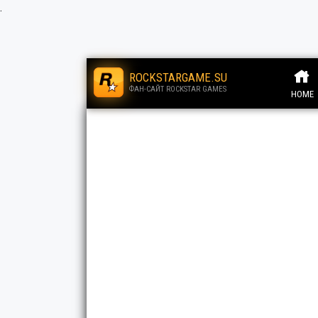
.
ROCKSTARGAME.SU
ФАН-САЙТ ROCKSTAR GAMES
HOME
.