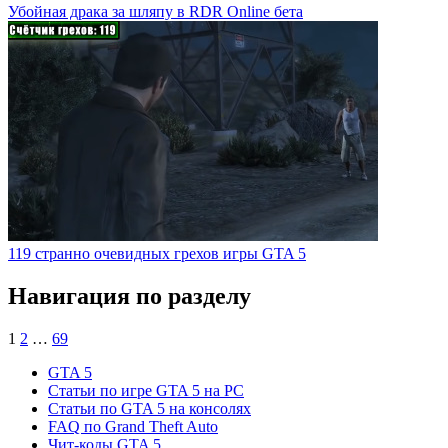
Убойная драка за шляпу в RDR Online бета
119 странно очевидных грехов игры GTA 5
Навигация по разделу
1
2
…
69
GTA 5
Статьи по игре GTA 5 на PC
Статьи по GTA 5 на консолях
FAQ по Grand Theft Auto
Чит-коды GTA 5