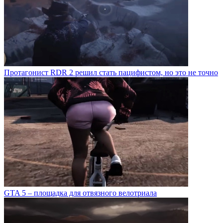
Протагонист RDR 2 решил стать пацифистом, но это не точно
GTA 5 – площадка для отвязного велотриала