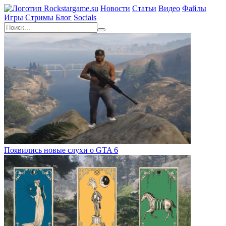
Новости
Статьи
Видео
Файлы
Игры
Cтримы
Блог
Socials
Появились новые слухи о GTA 6