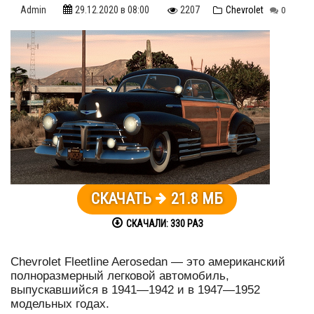
Admin
29.12.2020
в 08:00
2207
Chevrolet
0
СКАЧАТЬ
21.8 МБ
СКАЧАЛИ:
330
РАЗ
Chevrolet Fleetline Aerosedan — это американский
полноразмерный легковой автомобиль,
выпускавшийся в 1941—1942 и в 1947—1952
модельных годах.