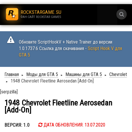
.
ROCKSTARGAME.SU
ФАН-САЙТ ROCKSTAR GAMES
.
Обновите ScriptHookV + Native Trainer до версии
1.0.1737.6 Ссылка для скачивания -
Script Hook V для
GTA 5
Главная
Моды для GTA 5
Машины для GTA 5
Chevrolet
►
►
►
1948 Chevrolet Fleetline Aerosedan [Add-On]
►
[serpzilla]
1948 Chevrolet Fleetline Aerosedan
[Add-On]
ВЕРСИЯ: 1.0
ДАТА ОБНОВЛЕНИЯ: 13.07.2020