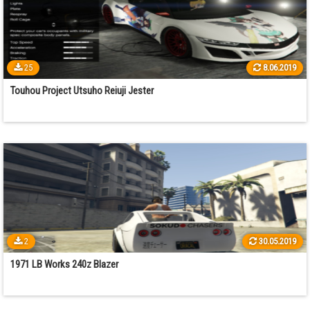
25
8.06.2019
Touhou Project Utsuho Reiuji Jester
2
30.05.2019
1971 LB Works 240z Blazer