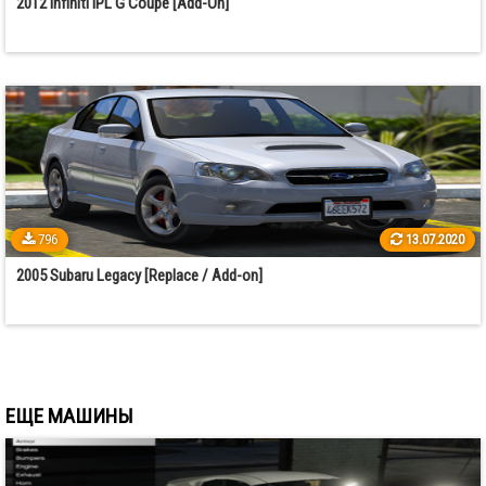
2012 Infiniti IPL G Coupe [Add-On]
796
13.07.2020
2005 Subaru Legacy [Replace / Add-on]
ЕЩЕ МАШИНЫ