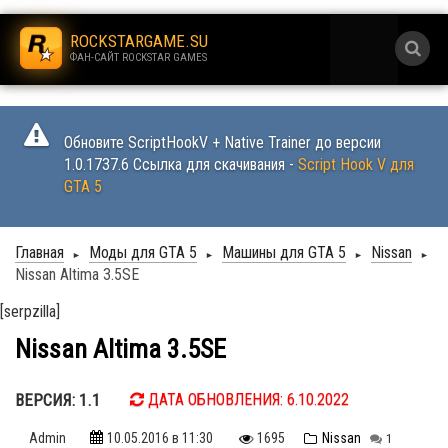
.
ROCKSTARGAME.SU
ФАН-САЙТ ROCKSTAR GAMES
.
Обновите ScriptHookV + Native Trainer до версии
1.0.1737.6 Ссылка для скачивания -
Script Hook V для
GTA 5
Главная
Моды для GTA 5
Машины для GTA 5
Nissan
►
►
►
►
Nissan Altima 3.5SE
[serpzilla]
Nissan Altima 3.5SE
ВЕРСИЯ: 1.1
ДАТА ОБНОВЛЕНИЯ: 6.10.2022
Admin
10.05.2016
в 11:30
1695
Nissan
1