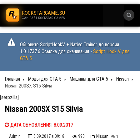
.
ROCKSTARGAME.SU
ФАН-САЙТ ROCKSTAR GAMES
.
Обновите ScriptHookV + Native Trainer до версии
1.0.1737.6 Ссылка для скачивания -
Script Hook V для
GTA 5
Главная
Моды для GTA 5
Машины для GTA 5
Nissan
►
►
►
►
Nissan 200SX S15 Silvia
[serpzilla]
Nissan 200SX S15 Silvia
ДАТА ОБНОВЛЕНИЯ: 8.09.2017
Admin
5.09.2017
в 09:18
993
Nissan
1