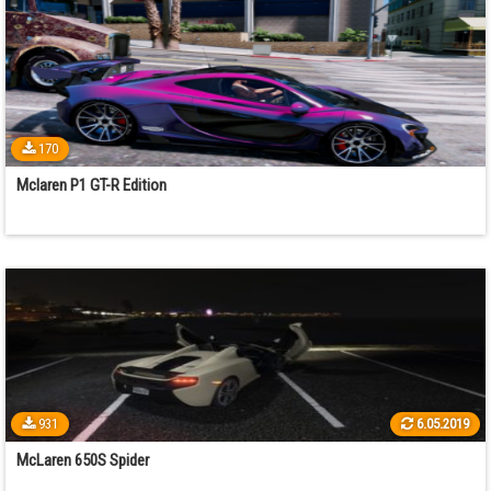
170
Mclaren P1 GT-R Edition
931
6.05.2019
McLaren 650S Spider