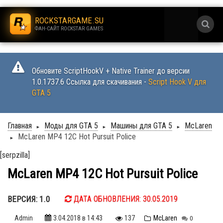
.
ROCKSTARGAME.SU
ФАН-САЙТ ROCKSTAR GAMES
.
Обновите ScriptHookV + Native Trainer до версии
1.0.1737.6 Ссылка для скачивания -
Script Hook V для
GTA 5
Главная
Моды для GTA 5
Машины для GTA 5
McLaren
►
►
►
McLaren MP4 12C Hot Pursuit Police
►
[serpzilla]
McLaren MP4 12C Hot Pursuit Police
ВЕРСИЯ: 1.0
ДАТА ОБНОВЛЕНИЯ: 30.05.2019
Admin
3.04.2018
в 14:43
137
McLaren
0