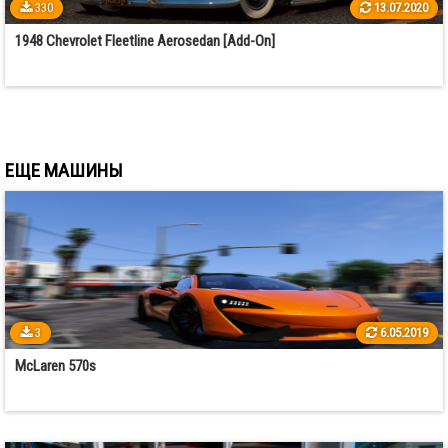
330
13.07.2020
1948 Chevrolet Fleetline Aerosedan [Add-On]
ЕЩЕ МАШИНЫ
3
6.05.2019
McLaren 570s