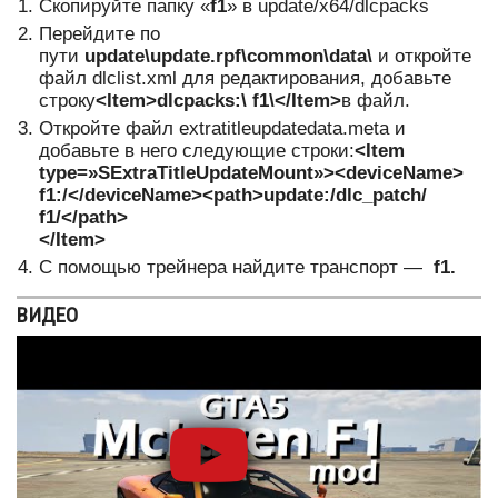
Скопируйте папку «
f1
» в update/x64/dlcpacks
Перейдите по
пути
update
\
update
.
rpf
\
common
\
data
\
и откройте
файл dlclist.xml для редактирования, добавьте
строку
<
Item
>
dlcpacks
:\
f1\</
Item
>
в файл.
Откройте файл extratitleupdatedata.meta и
добавьте в него следующие строки:
<
Item
type
=»
SExtraTitleUpdateMount
»><
deviceName
>
f1:/</
deviceName
><
path
>
update
:/
dlc
_
patch
/
f1/</
path
>
</
Item
>
С помощью трейнера найдите транспорт —
f1.
ВИДЕО