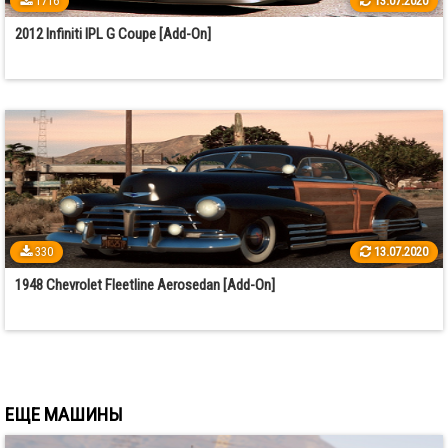
1716
13.07.2020
2012 Infiniti IPL G Coupe [Add-On]
330
13.07.2020
1948 Chevrolet Fleetline Aerosedan [Add-On]
ЕЩЕ МАШИНЫ