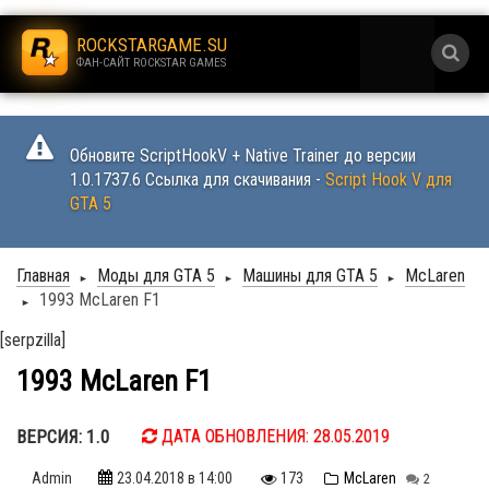
.
ROCKSTARGAME.SU
ФАН-САЙТ ROCKSTAR GAMES
.
Обновите ScriptHookV + Native Trainer до версии
1.0.1737.6 Ссылка для скачивания -
Script Hook V для
GTA 5
Главная
Моды для GTA 5
Машины для GTA 5
McLaren
►
►
►
1993 McLaren F1
►
[serpzilla]
1993 McLaren F1
ВЕРСИЯ: 1.0
ДАТА ОБНОВЛЕНИЯ: 28.05.2019
Admin
23.04.2018
в 14:00
173
McLaren
2