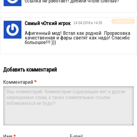
ссылка не работает! дебили чтоле слепые?
ОТВЕТИТЬ
Самый чОткий игрок
24.04.2018 в 14:03
Афигенный мод! Встал как родной. Прорисовка
качественная и фары светят как надо! Спасибо
больошое!!!:)))
Добавить комментарий
Комментарий
*
Имя
*
E-mail