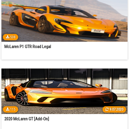
538
McLaren P1 GTR Road Legal
115
9.07.2020
2020 McLaren GT [Add-On]