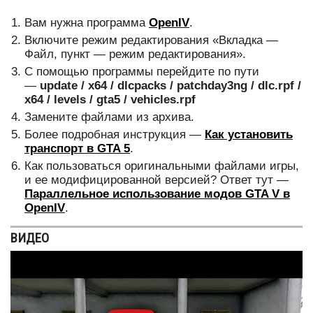
Вам нужна программа
OpenIV
.
Включите режим редактирования «Вкладка —
Файл, пункт — режим редактирования».
С помощью программы перейдите по пути
—
update / x64 / dlcpacks / patchday3ng / dlc.rpf /
x64 / levels / gta5 / vehicles.rpf
Замените файлами из архива.
Более подробная инструкция —
Как установить
транспорт в GTA 5
.
Как пользоваться оригинальными файлами игры,
и ее модифицированной версией? Ответ тут —
Параллельное использование модов GTA V в
OpenIV
.
ВИДЕО