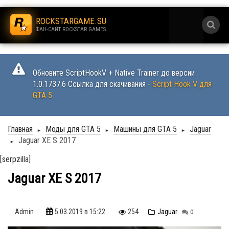
.
ROCKSTARGAME.SU
ФАН-САЙТ ROCKSTAR GAMES
.
Обновите ScriptHookV + Native Trainer до версии
1.0.1737.6 Ссылка для скачивания -
Script Hook V для
GTA 5
Главная
Моды для GTA 5
Машины для GTA 5
Jaguar
►
►
►
Jaguar XE S 2017
►
[serpzilla]
Jaguar XE S 2017
Admin
5.03.2019
в 15:22
254
Jaguar
0