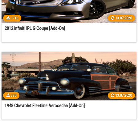
1716
13.07.2020
2012 Infiniti IPL G Coupe [Add-On]
330
13.07.2020
1948 Chevrolet Fleetline Aerosedan [Add-On]