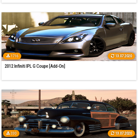
1716
13.07.2020
2012 Infiniti IPL G Coupe [Add-On]
330
13.07.2020