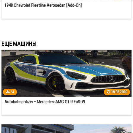
1948 Chevrolet Fleetline Aerosedan [Add-On]
ЕЩЕ МАШИНЫ
54
18.05.2020
Autobahnpolizei – Mercedes-AMG GT R FuStW