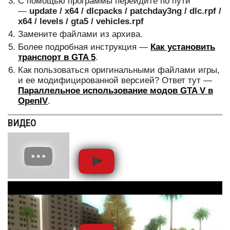
С помощью программы перейдите по пути
—
update / x64 / dlcpacks / patchday3ng / dlc.rpf /
x64 / levels / gta5 / vehicles.rpf
Замените файлами из архива.
Более подробная инструкция —
Как установить
транспорт в GTA 5
.
Как пользоваться оригинальными файлами игры,
и ее модифицированной версией? Ответ тут —
Параллельное использование модов GTA V в
OpenIV
.
ВИДЕО