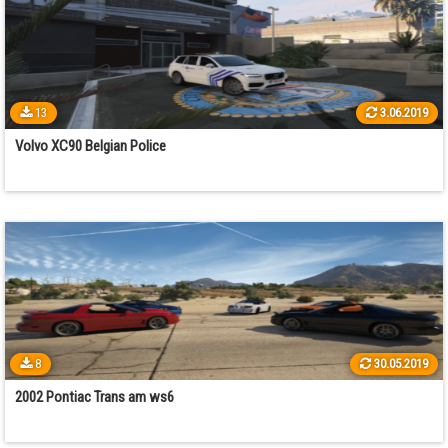
13
3.06.2019
Volvo XC90 Belgian Police
8
30.05.2019
2002 Pontiac Trans am ws6