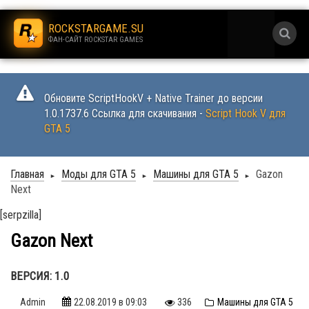
.
ROCKSTARGAME.SU
ФАН-САЙТ ROCKSTAR GAMES
.
Обновите ScriptHookV + Native Trainer до версии
1.0.1737.6 Ссылка для скачивания -
Script Hook V для
GTA 5
Главная
Моды для GTA 5
Машины для GTA 5
Gazon
►
►
►
Next
[serpzilla]
Gazon Next
ВЕРСИЯ: 1.0
Admin
22.08.2019
в 09:03
336
Машины для GTA 5