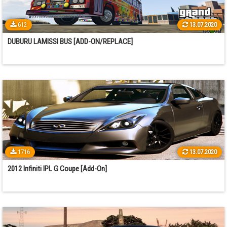
612
13.07.2020
DUBURU LAMISSI BUS [ADD-ON/REPLACE]
1716
13.07.2020
2012 Infiniti IPL G Coupe [Add-On]