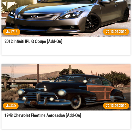
1716
13.07.2020
2012 Infiniti IPL G Coupe [Add-On]
330
13.07.2020
1948 Chevrolet Fleetline Aerosedan [Add-On]