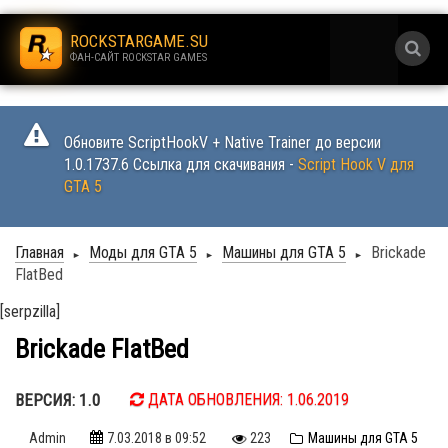
.
ROCKSTARGAME.SU
ФАН-САЙТ ROCKSTAR GAMES
.
Обновите ScriptHookV + Native Trainer до версии
1.0.1737.6 Ссылка для скачивания -
Script Hook V для
GTA 5
Главная
Моды для GTA 5
Машины для GTA 5
Brickade
►
►
►
FlatBed
[serpzilla]
Brickade FlatBed
ВЕРСИЯ: 1.0
ДАТА ОБНОВЛЕНИЯ: 1.06.2019
Admin
7.03.2018
в 09:52
223
Машины для GTA 5