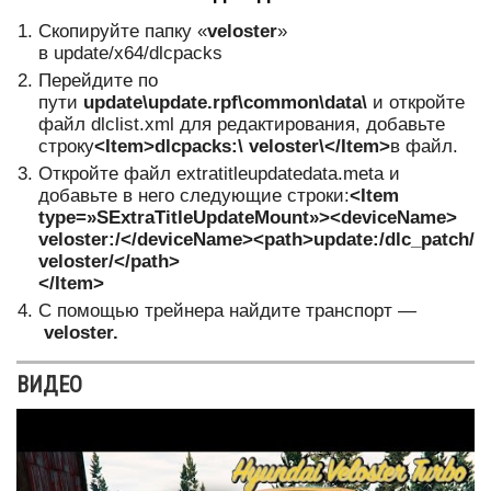
Скопируйте папку «
veloster
»
в update/x64/dlcpacks
Перейдите по
пути
update
\
update
.
rpf
\
common
\
data
\
и откройте
файл dlclist.xml для редактирования, добавьте
строку
<
Item
>
dlcpacks
:\
veloster\</
Item
>
в файл.
Откройте файл extratitleupdatedata.meta и
добавьте в него следующие строки:
<
Item
type
=»
SExtraTitleUpdateMount
»><
deviceName
>
veloster:/</
deviceName
><
path
>
update
:/
dlc
_
patch
/
veloster/</
path
>
</
Item
>
С помощью трейнера найдите транспорт —
veloster.
ВИДЕО