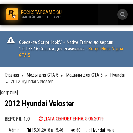
.
ROCKSTARGAME.SU
ФАН-САЙТ ROCKSTAR GAMES
.
Обновите ScriptHookV + Native Trainer до версии
1.0.1737.6 Ссылка для скачивания -
Script Hook V для
GTA 5
Главная
Моды для GTA 5
Машины для GTA 5
Hyundai
►
►
►
2012 Hyundai Veloster
►
[serpzilla]
2012 Hyundai Veloster
ВЕРСИЯ: 1.0
ДАТА ОБНОВЛЕНИЯ: 5.06.2019
Admin
15.01.2018
в 15:46
60
Hyundai
0