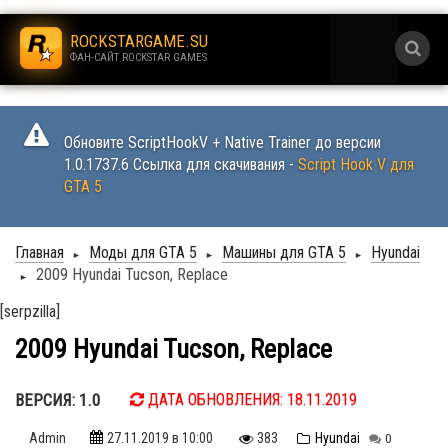
.
ROCKSTARGAME.SU
ФАН-САЙТ ROCKSTAR GAMES
.
Обновите ScriptHookV + Native Trainer до версии
1.0.1737.6 Ссылка для скачивания -
Script Hook V для
GTA 5
Главная
Моды для GTA 5
Машины для GTA 5
Hyundai
►
►
►
2009 Hyundai Tucson, Replace
►
[serpzilla]
2009 Hyundai Tucson, Replace
ВЕРСИЯ: 1.0
ДАТА ОБНОВЛЕНИЯ: 18.11.2019
Admin
27.11.2019
в 10:00
383
Hyundai
0