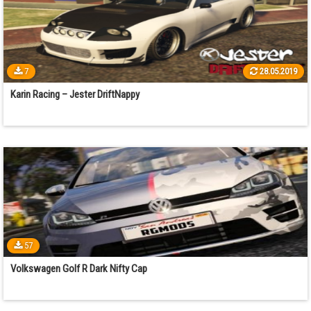
7
28.05.2019
Karin Racing – Jester DriftNappy
57
Volkswagen Golf R Dark Nifty Cap