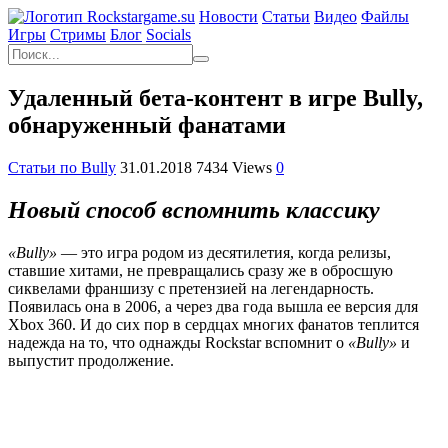
Новости
Статьи
Видео
Файлы
Игры
Cтримы
Блог
Socials
Удаленный бета-контент в игре Bully,
обнаруженный фанатами
Статьи по Bully
31.01.2018
7434 Views
0
Новый
способ
вспомнить
классику
«
Bully
»
— это игра родом из десятилетия, когда релизы,
ставшие хитами, не превращались сразу же в обросшую
сиквелами франшизу с претензией на легендарность.
Появилась она в 2006, а через два года вышла ее версия для
Xbox 360. И до сих пор в сердцах многих фанатов теплится
надежда на то, что однажды Rockstar вспомнит о
«
Bully
»
и
выпустит продолжение.