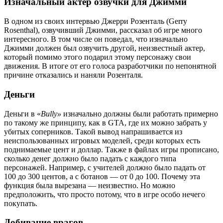
Изначальный актер озвучки для Джимми
В одном из своих интервью Джерри Розенталь (Gerry
Rosenthal), озвучивший Джимми, рассказал об игре много
интересного. В том числе он поведал, что изначально
Джимми должен был озвучить другой, неизвестный актер,
который помимо этого подарил этому персонажу свои
движения. В итоге от его голоса разработчики по непонятной
причине отказались и наняли Розенталя.
Деньги
Деньги в «
Bully
»
изначально должны были работать примерно
по такому же принципу, как в GTA, где их можно забрать у
убитых соперников. Такой вывод напрашивается из
неиспользованных игровых моделей, среди которых есть
поднимаемые цент и доллар. Также в файлах игры прописано,
сколько денег должно было падать с каждого типа
персонажей. Например, с учителей должно было падать от
100 до 300 центов, а с ботанов — от 0 до 100. Почему эта
функция была вырезана — неизвестно. Но можно
предположить, что просто потому, что в игре особо нечего
покупать.
Добивание врагов