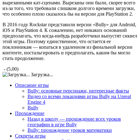
вырезанными кат-сценами. Вырезаны они были, скорее всего
из-за того, что требовали слишком долгого времени загрузки,
что особенно плохо сказалось бы на версии для PlayStation 2.
В 2016 году Rockstar представили версии «Bully» для Android,
iOS и PlayStation 4. К сожалению, нет никаких оснований
предполагать, что когда-нибудь разработчики выпустят сиквел
этой игры. Поэтому единственное, что остается ее
поклонникам — копаться в удаленном из финальной версии
контенте, ностальгировать и предполагать, каким бы могло
стать продолжение.
- (5,00)
Загрузка...
Описание игры
Bully: основные персонажи, интересные факты
Видео со всеми локациями игры Bully на Unreal
Engine 4
Bully
Прохождение
Назад в школу — прохождение всех уроков
географии в игре Bully
Bully: прохождение уроков математики
Секреты игры