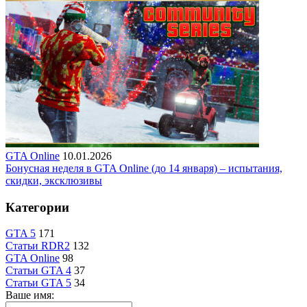
GTA Online
10.01.2026
Бонусная неделя в GTA Online (до 14 января) – испытания,
скидки, эксклюзивы
Категории
GTA 5
171
Статьи RDR2
132
GTA Online
98
Статьи GTA 4
37
Статьи GTA 5
34
Ваше имя: