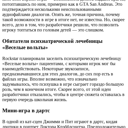
потоптавшись по ним, примерно как в GTA San Andreas. Это
подтверждается несколькими неиспользованными
аудиофайлами диалогов. Опять же, точная причина, почему
такой возможности в игре в итоге нет, не известна. Но, скорее
всего, дело в том, что разработчики решили, что позволить
игроку топтаться по головам детей — это слишком.
Обитатели психиатрической лечебницы
«Веселые вольты»
Rockstar планировали заселить психиатрическую лечебницу
«Веселые вольты» пациентами, с которыми игрок мог бы
взаимодействовать. Некоторые звукозаписи,
предназначавшиеся для этих диалогов, до сих пор есть в
файлах игры. Вполне возможно, что изначально
задумывалось, что психушка в игре сыграет гораздо большую
роль, чем в конечном итоге. Скорее всего, от этой идеи
разработчики отказались, чтобы в центре сюжета оставалась в
первую очередь школьная жизнь.
Мини-игра в дартс
В одной из кат-сцен Джимми и Пит играют в дартс, кидая
дротики в портрет Доктора Крэбблснитча. Предположительно