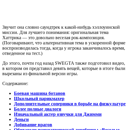
Звучит она словно саундтрек к какой-нибудь хэллоуинской
миссии. Для лучшего понимания: оригинальная тема
Хаттрика — это довольно веселая рок-композиция.
(Поговаривают, что альтернативная тема в ускоренной форме
воспроизводилась тогда, когда у игрока заканчивалось время,
отведенное на тест.)
До этого, почти год назад SWEGTA также подготовил видео,
в котором он представил девять вещей, которые в итоге были
вырезаны из финальной версии игры.
Содержание:
Боевая машина ботанов
Школьный парикмахер
Дополнительные соперники в борьбе на физкультуре
Более полные диалоги
Изначальный актер озвучки для Джимми
Деньги
Добивание врагов
Обитатели психиатрической лечебницы «Веселые