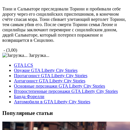
Тони и Сальваторе преследовали Торини и пробивали себе
дорогу через его сицилийских приспешников, в конечном
счёте спасая мэра. Тони сбивает улетающий вертолет Торини,
тем самым убив его. После смерти Торини семья Леоне и
сицилийцы заключают перемирие с сицилийским доном,
дядей Сальваторе, который потерпел поражение и
возвращается в Сицилию.
- (3,00)
Загрузка...
GTA LCS
Оружие GTA Liberty City Stories
Протагонист GTA Liberty City Stories
Антагонист GTA Liberty City Stories
Основные персонажи GTA Liberty City Stories
Второстепенные персонажи GTA Liberty City Stories
Банда Форелли
Автомобили в GTA Liberty City Stories
Популярные статьи