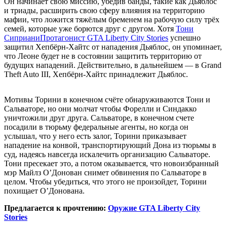
Он начинает свою миссию, убедив банды, такие как Дьяблос
и триады, расширить свою сферу влияния на территорию
мафии, что ложится тяжёлым бременем на рабочую силу трёх
семей, которые уже борются друг с другом. Хотя
Тони
Сиприани
Протагонист GTA Liberty City Stories
успешно
защитил Хепбёрн-Хайтс от нападения Дьяблос, он упоминает,
что Леоне будет не в состоянии защитить территорию от
будущих нападений. Действительно, в дальнейшем — в Grand
Theft Auto III, Хепбёрн-Хайтс принадлежит Дьяблос.
Мотивы Торини в конечном счёте обнаруживаются Тони и
Сальваторе, но они молчат чтобы Форелли и Синдакко
уничтожили друг друга. Сальваторе, в конечном счете
посадили в тюрьму федеральные агенты, но когда он
услышал, что у него есть залог, Торини приказывает
нападение на конвой, транспортирующий Дона из тюрьмы в
суд, надеясь навсегда искалечить организацию Сальваторе.
Тони пресекает это, а потом оказывается, что новоизбранный
мэр Майлз О’Донован снимет обвинения по Сальваторе в
целом. Чтобы убедиться, что этого не произойдет, Торини
похищает О’Донована.
Предлагается к прочтению:
Оружие GTA Liberty City
Stories