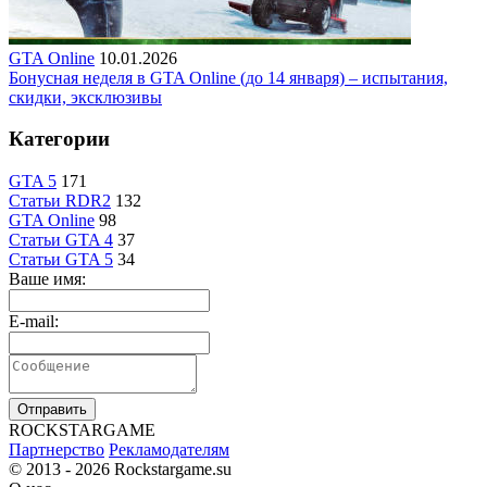
GTA Online
10.01.2026
Бонусная неделя в GTA Online (до 14 января) – испытания,
скидки, эксклюзивы
Категории
GTA 5
171
Статьи RDR2
132
GTA Online
98
Статьи GTA 4
37
Статьи GTA 5
34
Ваше имя:
E-mail:
Отправить
R
OCKSTAR
G
AME
Партнерство
Рекламодателям
© 2013 - 2026
Rockstargame.su