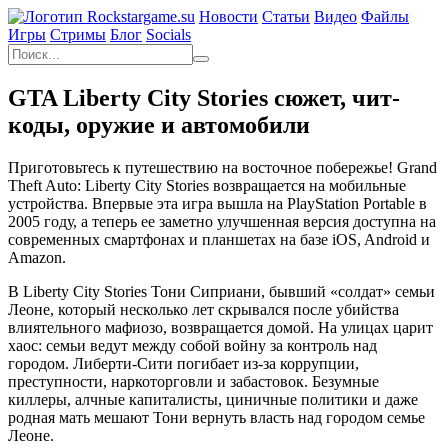
Новости
Статьи
Видео
Файлы
Игры
Cтримы
Блог
Socials
GTA Liberty City Stories сюжет, чит-
коды, оружие и автомобили
Приготовьтесь к путешествию на восточное побережье! Grand
Theft Auto: Liberty City Stories возвращается на мобильные
устройства. Впервые эта игра вышла на PlayStation Portable в
2005 году, а теперь ее заметно улучшенная версия доступна на
современных смартфонах и планшетах на базе iOS, Android и
Amazon.
В Liberty City Stories Тони Cиприани, бывший «солдат» семьи
Леоне, который несколько лет скрывался после убийства
влиятельного мафиозо, возвращается домой. На улицах царит
хаос: семьи ведут между собой войну за контроль над
городом. Либерти-Сити погибает из-за коррупции,
преступности, наркоторговли и забастовок. Безумные
киллеры, алчные капиталисты, циничные политики и даже
родная мать мешают Тони вернуть власть над городом семье
Леоне.