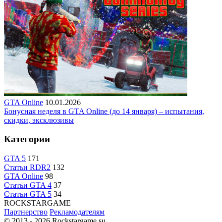
GTA Online
10.01.2026
Бонусная неделя в GTA Online (до 14 января) – испытания,
скидки, эксклюзивы
Категории
GTA 5
171
Статьи RDR2
132
GTA Online
98
Статьи GTA 4
37
Статьи GTA 5
34
R
OCKSTAR
G
AME
Партнерство
Рекламодателям
© 2013 - 2026
Rockstargame.su