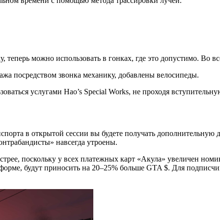
альном времени с помощью метода трассировки лучей.
 теперь можно использовать в гонках, где это допустимо. Во в
ража посредством звонка механику, добавлены велосипеды.
ьзоваться услугами Hao’s Special Works, не проходя вступительну
нспорта в открытой сессии вы будете получать дополнительную
Контрабандисты» навсегда утроены.
трее, поскольку у всех платежных карт «Акула» увеличен номин
атформе, будут приносить на 20–25% больше GTA $. Для подписч