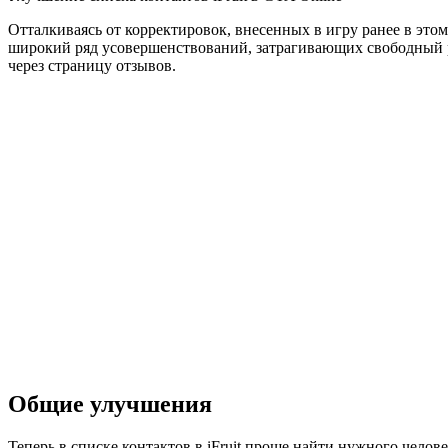
Отталкиваясь от корректировок, внесенных в игру ранее в это
широкий ряд усовершенствований, затрагивающих свободный ре
через страницу отзывов.
Общие улучшения
Теперь в списке контактов в iFruit проще найти нужного чело