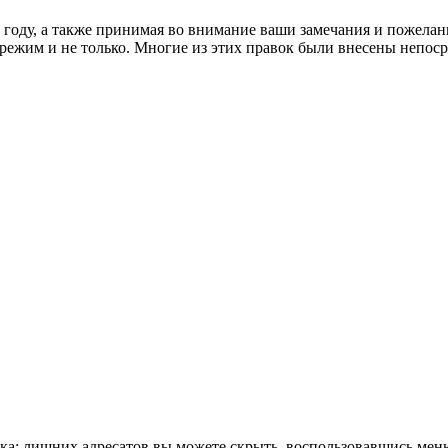
м году, а также принимая во внимание ваши замечания и пожела
жим и не только. Многие из этих правок были внесены непосре
века: лишних адресатов вы можете скрыть, воспользовавшись мен