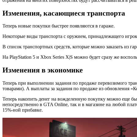
отражения на многих поверхностях будут рассчитываться в ре
Изменения, касающиеся транспорта
Теперь новые покупки быстрее появляются в гараже.
Некоторые виды транспорта с оружием, принадлежащего игроку,
В список транспортных средств, которые можно заказать из га
На PlayStation 5 и Xbox Series X|S можно будет сразу же воспол
Изменения в экономике
Теперь при выполнении задания по продаже перевозимого тра
товарами). А выплаты за задания по продаже из обновления «
Теперь накопить денег на вожделенную покупку можно еще быс
непосредственно в GTA Online, так и в магазине на любой пл
15%-ной прибавке.