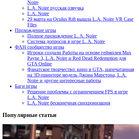
Noire
L.A. Noire русская озвучка
L.A. Noire
29 марта на Oculus Rift вышла L.A. Noire VR Case
Files
Прохождение игры
Полное прохождение L. A. Noire
Система допросов в игре L. A. Noire
ФАН сообщество игры
Игроки создали Работы на основе геймплея Max
Payne 3, L.A. Noire и Red Dead Redemption для
GTA Online
Фанатское творчество: кино в GTA, напечатанная
на 3D-принтере модель Джона Марстона, L.A.
Noire и другие интересные работы
Баги игры
Решение проблемы с ограничением FPS в игре
L.A. Noire
L.A. Noire бесконечная синхронизация
Популярные статьи