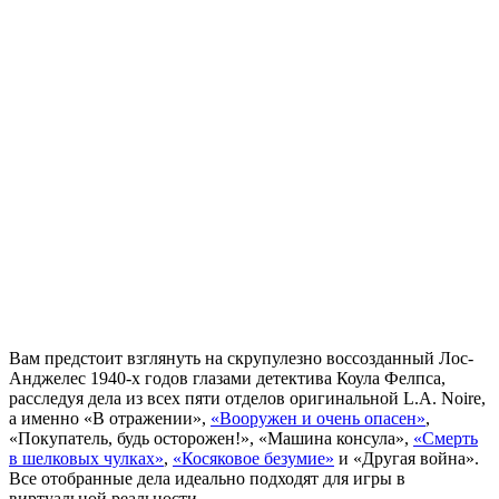
Вам предстоит взглянуть на скрупулезно воссозданный Лос-
Анджелес 1940-х годов глазами детектива Коула Фелпса,
расследуя дела из всех пяти отделов оригинальной L.A. Noire,
а именно «В отражении»,
«Вооружен и очень опасен»
,
«Покупатель, будь осторожен!», «Машина консула»,
«Смерть
в шелковых чулках»
,
«Косяковое безумие»
и «Другая война».
Все отобранные дела идеально подходят для игры в
виртуальной реальности.