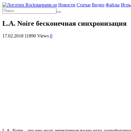
Новости
Статьи
Видео
Файлы
Игр
L.A. Noire бесконечная синхронизация
17.02.2018
11890 Views
0
L.A. Noire – это нео-нуар-детективная видео игра, разработанн