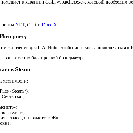
 помещает в карантин файл «ypatcher.exe», который необходим в
поненты
NET
,
C ++
и
DirectX
 Интернету
т исключение для L.A. Noire, чтобы игра могла подключаться к 
вызвана именно блокировкой брандмауэра.
ьно в Steam
овместимости:
les \ Steam \);
«Свойства»;
менить»;
ьзователей»;
ржит флажка, и нажмите «ОК»;
окна;