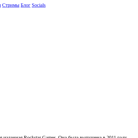
ы
Cтримы
Блог
Socials
ая изданная Rockstar Games. Она была выпущена в 2011 году.