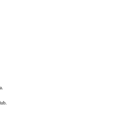
а.
ub.