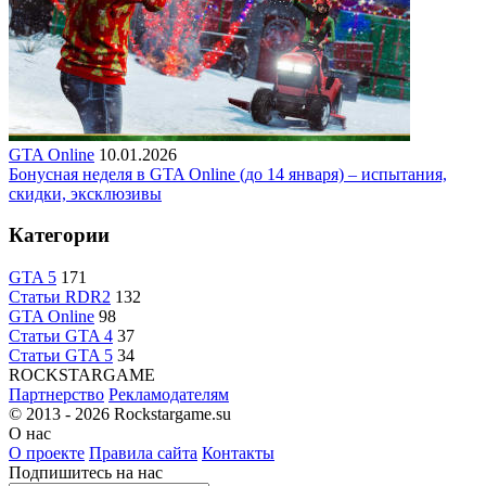
GTA Online
10.01.2026
Бонусная неделя в GTA Online (до 14 января) – испытания,
скидки, эксклюзивы
Категории
GTA 5
171
Статьи RDR2
132
GTA Online
98
Статьи GTA 4
37
Статьи GTA 5
34
R
OCKSTAR
G
AME
Партнерство
Рекламодателям
© 2013 - 2026
Rockstargame.su
О нас
О проекте
Правила сайта
Контакты
Подпишитесь на нас