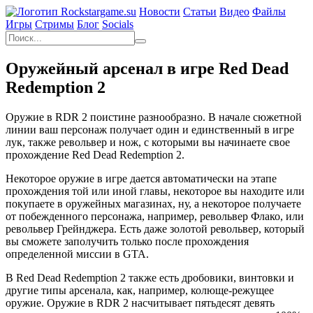
Новости
Статьи
Видео
Файлы
Игры
Cтримы
Блог
Socials
Оружейный арсенал в игре Red Dead
Redemption 2
Оружие в RDR 2 поистине разнообразно. В начале сюжетной
линии ваш персонаж получает один и единственный в игре
лук, также револьвер и нож, с которыми вы начинаете свое
прохождение Red Dead Redemption 2.
Некоторое оружие в игре дается автоматически на этапе
прохождения той или иной главы, некоторое вы находите или
покупаете в оружейных магазинах, ну, а некоторое получаете
от побежденного персонажа, например, револьвер Флако, или
револьвер Грейнджера. Есть даже золотой револьвер, который
вы сможете заполучить только после прохождения
определенной миссии в GTA.
В Red Dead Redemption 2 также есть дробовики, винтовки и
другие типы арсенала, как, например, колюще-режущее
оружие. Оружие в RDR 2 насчитывает пятьдесят девять