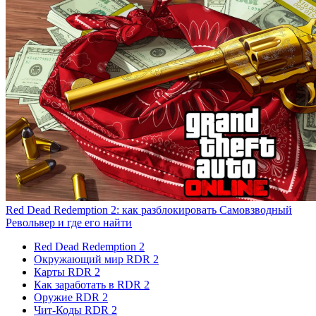
Red Dead Redemption 2: как разблокировать Самовзводный
Револьвер и где его найти
Red Dead Redemption 2
Окружающий мир RDR 2
Карты RDR 2
Как заработать в RDR 2
Оружие RDR 2
Чит-Коды RDR 2