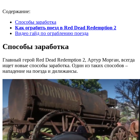
Содержание:
Способы заработка
Как ограбить поезд в
Red
Dead
Redemption
2
Видео гайд по ограблению поезда
Способы заработка
Главный герой Red Dead Redemption 2, Артур Морган, всегда
ищет новые способы заработка. Один из таких способов –
нападение на поезда и дилижансы.