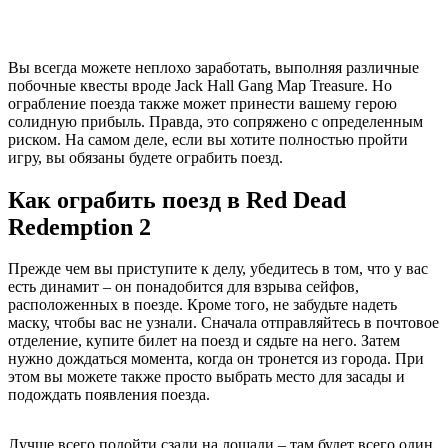
Вы всегда можете неплохо заработать, выполняя различные
побочные квесты вроде Jack Hall Gang Map Treasure. Но
ограбление поезда также может принести вашему герою
солидную прибыль. Правда, это сопряжено с определенным
риском. На самом деле, если вы хотите полностью пройти
игру, вы обязаны будете ограбить поезд.
Как ограбить поезд в
Red
Dead
Redemption
2
Прежде чем вы приступите к делу, убедитесь в том, что у вас
есть динамит – он понадобится для взрыва сейфов,
расположенных в поезде. Кроме того, не забудьте надеть
маску, чтобы вас не узнали. Сначала отправляйтесь в почтовое
отделение, купите билет на поезд и сядьте на него. Затем
нужно дождаться момента, когда он тронется из города. При
этом вы можете также просто выбрать место для засады и
подождать появления поезда.
Лучше всего подойти сзади на лошади – там будет всего один