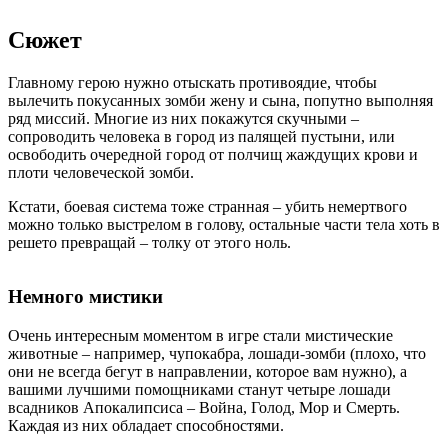
Сюжет
Главному герою нужно отыскать противоядие, чтобы
вылечить покусанных зомби жену и сына, попутно выполняя
ряд миссий. Многие из них покажутся скучными –
сопроводить человека в город из палящей пустыни, или
освободить очередной город от полчищ жаждущих крови и
плоти человеческой зомби.
Кстати, боевая система тоже странная – убить немертвого
можно только выстрелом в голову, остальные части тела хоть в
решето превращай – толку от этого ноль.
Немного мистики
Очень интересным моментом в игре стали мистические
животные – например, чупокабра, лошади-зомби (плохо, что
они не всегда бегут в направлении, которое вам нужно), а
вашими лучшими помощниками станут четыре лошади
всадников Апокалипсиса – Война, Голод, Мор и Смерть.
Каждая из них обладает способностями.