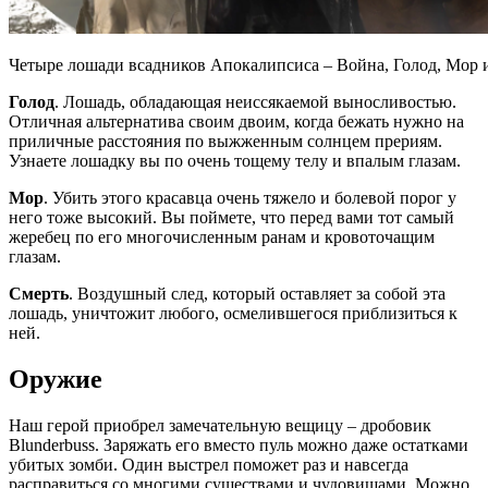
Четыре лошади всадников Апокалипсиса – Война, Голод, Мор 
Голод
. Лошадь, обладающая неиссякаемой выносливостью.
Отличная альтернатива своим двоим, когда бежать нужно на
приличные расстояния по выжженным солнцем прериям.
Узнаете лошадку вы по очень тощему телу и впалым глазам.
Мор
. Убить этого красавца очень тяжело и болевой порог у
него тоже высокий. Вы поймете, что перед вами тот самый
жеребец по его многочисленным ранам и кровоточащим
глазам.
Смерть
. Воздушный след, который оставляет за собой эта
лошадь, уничтожит любого, осмелившегося приблизиться к
ней.
Оружие
Наш герой приобрел замечательную вещицу – дробовик
Blunderbuss. Заряжать его вместо пуль можно даже остатками
убитых зомби. Один выстрел поможет раз и навсегда
расправиться со многими существами и чудовищами. Можно