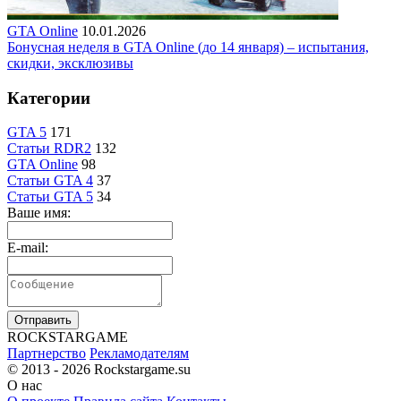
GTA Online
10.01.2026
Бонусная неделя в GTA Online (до 14 января) – испытания,
скидки, эксклюзивы
Категории
GTA 5
171
Статьи RDR2
132
GTA Online
98
Статьи GTA 4
37
Статьи GTA 5
34
Ваше имя:
E-mail:
Отправить
R
OCKSTAR
G
AME
Партнерство
Рекламодателям
© 2013 - 2026
Rockstargame.su
О нас