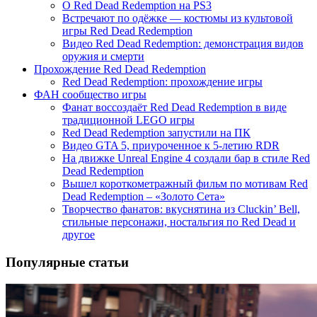
О Red Dead Redemption на PS3
Встречают по одёжке — костюмы из культовой
игры Red Dead Redemption
Видео Red Dead Redemption: демонстрация видов
оружия и смерти
Прохождение Red Dead Redemption
Red Dead Redemption: прохождение игры
ФАН сообщество игры
Фанат воссоздаёт Red Dead Redemption в виде
традиционной LEGO игры
Red Dead Redemption запустили на ПК
Видео GTA 5, приуроченное к 5-летию RDR
На движке Unreal Engine 4 создали бар в стиле Red
Dead Redemption
Вышел короткометражный фильм по мотивам Red
Dead Redemption – «Золото Сета»
Творчество фанатов: вкуснятина из Cluckin’ Bell,
стильные персонажи, ностальгия по Red Dead и
другое
Популярные статьи