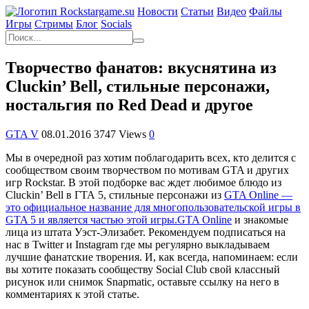
Новости
Статьи
Видео
Файлы
Игры
Cтримы
Блог
Socials
Творчество фанатов: вкуснятина из
Cluckin’ Bell, стильные персонажи,
ностальгия по Red Dead и другое
GTA V
08.01.2016
3747 Views
0
Мы в очередной раз хотим поблагодарить всех, кто делится с
сообществом своим творчеством по мотивам GTA и других
игр Rockstar. В этой подборке вас ждет любимое блюдо из
Cluckin’ Bell в ГТА 5, стильные персонажи из
GTA Online —
это официальное название для многопользовательской игры в
GTA 5 и является частью этой игры.
GTA Online
и знакомые
лица из штата Уэст-Элизабет. Рекомендуем подписаться на
нас в Twitter и Instagram где мы регулярно выкладываем
лучшие фанатские творения. И, как всегда, напоминаем: если
вы хотите показать сообществу Social Club свой классный
рисунок или снимок Snapmatic, оставьте ссылку на него в
комментариях к этой статье.