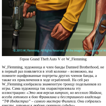
Герои Grand Theft Auto V от W_Flemming
W_Flemming, художница и член банды Damned Brotherhood, не
в первый раз появляется в этой колонке – возможно, вы
помните оцифрованные портреты других членов банды, а
также их приключения в ходе ограблений. На сей раз
W_Flemming изобразила знаменитую троицу подельников из
игры. Сама художница так охарактеризовала эту
иллюстрацию:
«Это моя версия хитрого, но веселого Майкла,
всегда готового к бою Франклина и бесстрашного владельца
“ТФ Индастриз” – самого мистера Филипса. Они собрались
вместе, готовые к любому сюрпризу судьбы».