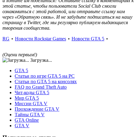
и хотите им поделиться? Оставьте ссылку в комментариях к
этой статье, чтобы пользователи Social Club смогли
ознакомиться с этой работой, или отправьте ссылку нам
через «Обратную связь». И не забудьте подписаться на нашу
страницу в Twitter, где мы регулярно публикуем выдающиеся
творения сообщества.
RG
⋆
Новости Rockstar Games
⋆
Новости GTA 5
⋆
(Оцени первым!)
Загрузка...
GTA 5
Статьи по игре GTA 5 на PC
Статьи по GTA 5 на консолях
FAQ по Grand Theft Auto
Чит-коды GTA 5
Мир GTA 5
Миссии GTA V
Прохождение GTA V
Тайны GTA V
GTA Online
GTA V