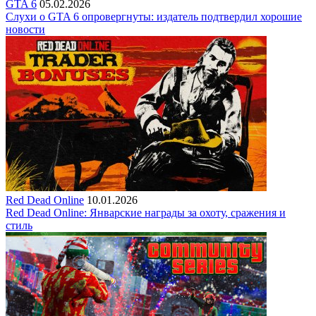
GTA 6
05.02.2026
Слухи о GTA 6 опровергнуты: издатель подтвердил хорошие
новости
Red Dead Online
10.01.2026
Red Dead Online: Январские награды за охоту, сражения и
стиль