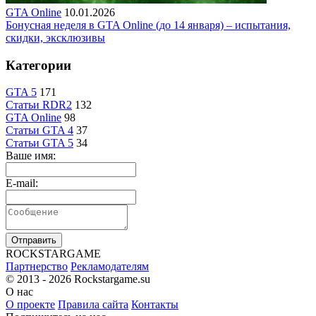
GTA Online
10.01.2026
Бонусная неделя в GTA Online (до 14 января) – испытания,
скидки, эксклюзивы
Категории
GTA 5
171
Статьи RDR2
132
GTA Online
98
Статьи GTA 4
37
Статьи GTA 5
34
Ваше имя:
E-mail:
Отправить
R
OCKSTAR
G
AME
Партнерство
Рекламодателям
© 2013 - 2026
Rockstargame.su
О нас
О проекте
Правила сайта
Контакты