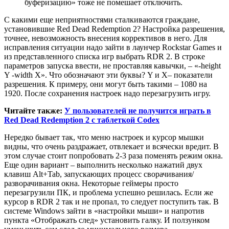
буферизацию» тоже не помешает отключить.
С какими еще неприятностями сталкиваются граждане,
установившие Red Dead Redemption 2? Настройка разрешения,
точнее, невозможность внесения коррективов в него. Для
исправления ситуации надо зайти в лаунчер Rockstar Games и
из представленного списка игр выбрать RDR 2. В строке
параметров запуска ввести, не проставляя кавычки, – «-height
Y -width X». Что обозначают эти буквы? Y и X– показатели
разрешения. К примеру, они могут быть такими – 1080 на
1920. После сохранения настроек надо перезагрузить игру.
Читайте также:
У пользователей не получится играть в
Red Dead Redemption 2 с таблеткой Codex
Нередко бывает так, что меню настроек и курсор мышки
видны, что очень раздражает, отвлекает и всячески вредит. В
этом случае стоит попробовать 2-3 раза поменять режим окна.
Еще один вариант – выполнить несколько нажатий двух
клавиш Alt+Tab, запускающих процесс сворачивания/
разворачивания окна. Некоторые геймеры просто
перезагрузили ПК, и проблема успешно решилась. Если же
курсор в RDR 2 так и не пропал, то следует поступить так. В
системе Windows зайти в «настройки мыши» и напротив
пункта «Отображать след» установить галку. И ползунком