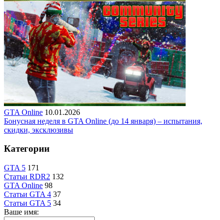
GTA Online
10.01.2026
Бонусная неделя в GTA Online (до 14 января) – испытания,
скидки, эксклюзивы
Категории
GTA 5
171
Статьи RDR2
132
GTA Online
98
Статьи GTA 4
37
Статьи GTA 5
34
Ваше имя: