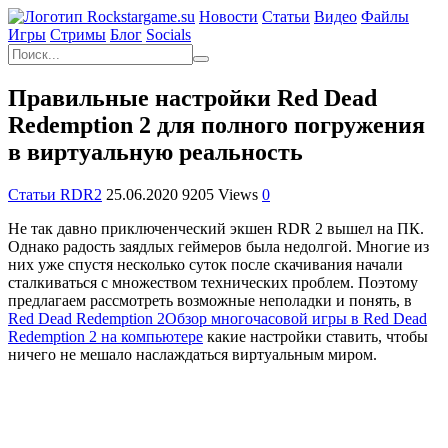
Новости
Статьи
Видео
Файлы
Игры
Cтримы
Блог
Socials
Правильные настройки Red Dead
Redemption 2 для полного погружения
в виртуальную реальность
Статьи RDR2
25.06.2020
9205 Views
0
Не так давно приключенческий экшен RDR 2 вышел на ПК.
Однако радость заядлых геймеров была недолгой. Многие из
них уже спустя несколько суток после скачивания начали
сталкиваться с множеством технических проблем. Поэтому
предлагаем рассмотреть возможные неполадки и понять, в
Red Dead Redemption 2
Обзор многочасовой игры в Red Dead
Redemption 2 на компьютере
какие настройки ставить, чтобы
ничего не мешало наслаждаться виртуальным миром.