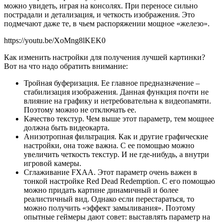
можно увидеть, играя на консолях. При переносе сильно
пострадали и детализация, и четкость изображения. Это
подмечают даже те, в чьем распоряжении мощное «железо».
https://youtu.be/XoMng8lKEK0
Как изменить настройки для получения лучшей картинки?
Вот на что надо обратить внимание:
Тройная буферизация. Ее главное предназначение –
стабилизация изображения. Данная функция почти не
влияние на графику и нетребовательна к видеопамяти.
Поэтому можно не отключать ее.
Качество текстур. Чем выше этот параметр, тем мощнее
должна быть видеокарта.
Анизотропная фильтрация. Как и другие графические
настройки, она тоже важна. С ее помощью можно
увеличить четкость текстур. И не где-нибудь, а внутри
игровой камеры.
Сглаживание FXAA. Этот параметр очень важен в
тонкой настройке Red Dead Redemption. С его помощью
можно придать картине динамичный и более
реалистичный вид. Однако если перестараться, то
можно получить «эффект замыливания». Поэтому
опытные геймеры дают совет: выставлять параметр на