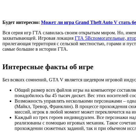
Будет интересно:
Может ли игра Grand Theft Auto V стать б
Вся серия игр ГТА славилась своим открытым миром. Но, именн
захватывающей. Игровая локация
ГТА 5
Вспомогательные, втор
прилегающая территория с сельской местностью, горами и пуст
самые большие в истории ГТА.
Интересные факты об игре
Без всяких сомнений, GTA V является шедевром игровой индуст
Общий размер всех файлов игры на компьютере составляет
понадобилось бы 45 тысяч дискет. Вес этих носителей сос
Возможность управлять несколькими персонажами – одна
(Майкл, Тревор, Франклин). В процессе прохождения сю
миссий, игрок в любой момент может переключится на и
Каждый из трех героев индивидуален. Все персонажи н
реализованы с помощью игровых механик. Такое сочетани
прохождении сюжетных заданий, так и при обычном иссл