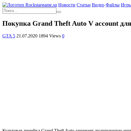
Новости
Статьи
Видео
Файлы
Игр
Покупка Grand Theft Auto V account дл
GTA 5
21.07.2020
1894 Views
0
Культовая линейка Grand Theft Auto занимает лидирующую ни