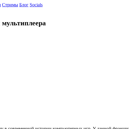
ы
Cтримы
Блог
Socials
я мультиплеера
шу в современной истории компьютерных игр. У данной франши