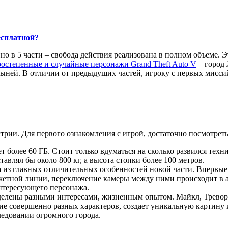
есплатной?
о в 5 части – свобода действия реализована в полном объеме. 
остепенные и случайные персонажи Grand Theft Auto V
– город 
ыней. В отличии от предыдущих частей, игроку с первых миссий
рии. Для первого ознакомления с игрой, достаточно посмотреть 
 более 60 ГБ. Стоит только вдуматься на сколько развился техни
тавлял бы около 800 кг, а высота стопки более 100 метров.
 из главных отличительных особенностей новой части. Впервые
жетной линии, переключение камеры между ними происходит в 
нтересующего персонажа.
аделены разными интересами, жизненным опытом. Майкл, Трево
е совершенно разных характеров, создает уникальную картину иг
едовании огромного города.