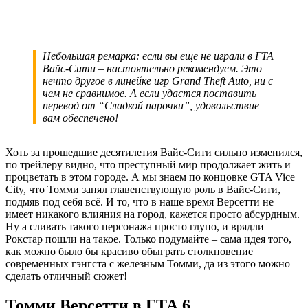
Небольшая ремарка: если вы еще не играли в ГТА
Вайс-Сити – настоятельно рекомендуем. Это
нечто другое в линейке игр Grand Theft Auto, ни с
чем не сравнимое. А если удастся поставить
перевод от “Сладкой парочки”, удовольствие
вам обеспечено!
Хоть за прошедшие десятилетия Вайс-Сити сильно изменился,
по трейлеру видно, что преступный мир продолжает жить и
процветать в этом городе. А мы знаем по концовке GTA Vice
City, что Томми занял главенствующую роль в Вайс-Сити,
подмяв под себя всё. И то, что в наше время Версетти не
имеет никакого влияния на город, кажется просто абсурдным.
Ну а сливать такого персонажа просто глупо, и врядли
Рокстар пошли на такое. Только подумайте – сама идея того,
как можно было бы красиво обыграть столкновение
современных гэнгста с железным Томми, да из этого можно
сделать отличный сюжет!
Томми Версетти в ГТА 6