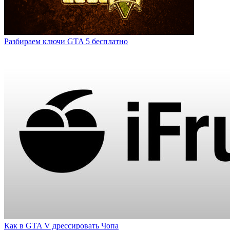
Разбираем ключи GTA 5 бесплатно
Как в GTA V дрессировать Чопа