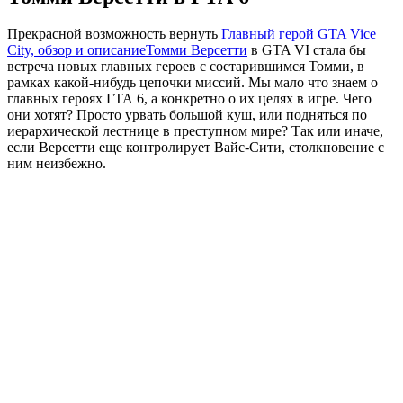
Прекрасной возможность вернуть
Главный герой GTA Vice
City, обзор и описание
Томми Версетти
в GTA VI стала бы
встреча новых главных героев с состарившимся Томми, в
рамках какой-нибудь цепочки миссий. Мы мало что знаем о
главных героях ГТА 6, а конкретно о их целях в игре. Чего
они хотят? Просто урвать большой куш, или подняться по
иерархической лестнице в преступном мире? Так или иначе,
если Версетти еще контролирует Вайс-Сити, столкновение с
ним неизбежно.