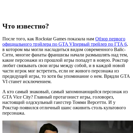
Что известно?
После того, как Rockstar Games показала нам
Обзор первого
официального трэйлера по GTA VI
первый трейлер по ГТА 6
,
в котором мы могли насладиться видом современного Вайс-
Сити, многие фанаты франшизы начали размышлять над тем,
какие персонажи из прошлой игры попадут в новую. Рокстар
любит связывать свои игры между собой, и в каждой новой
части игрок мог встретить, если не живого персонажа из
предидущей игры, то хотя бы упоминание о нем. Врядли GTA
VI станет исключением.
А кто самый знаковый, самый запоминающийся персонаж из
GTA Vice City? Главный протагонист игры, головорез,
настоящий олдскульный гангстер Томми Версетти. И у
Рокстар появился отличный шанс оживить столь культового
персонажа.