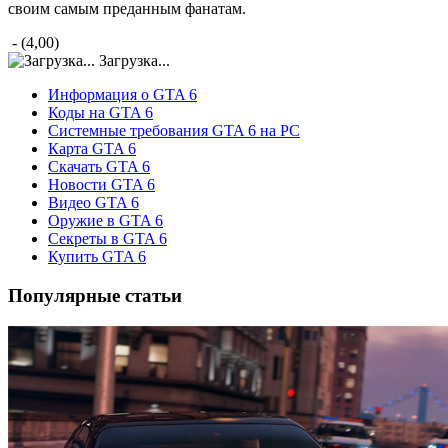
своим самым преданным фанатам.
- (4,00)
Загрузка...
Информация о GTA 6
Коды на GTA 6
Системные требования GTA 6 на PC
Карта GTA 6
Скачать GTA 6
Новости GTA 6
Видео GTA 6
Оружие в GTA 6
Секреты в GTA 6
Купить GTA 6
Популярные статьи