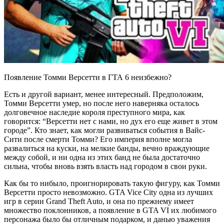
Появление Томми Версетти в ГТА 6 неизбежно?
Есть и другой вариант, менее интересный. Предположим,
Томми Версетти умер, но после него наверняка осталось
долговечное наследие короля преступного мира, как
говорится: “Версетти нет с нами, но дух его еще живет в этом
городе”. Кто знает, как могли развиваться события в Вайс-
Сити после смерти Томми? Его империя вполне могла
развалиться на куски, на мелкие банды, вечно враждующие
между собой, и ни одна из этих банд не была достаточно
сильна, чтобы вновь взять власть над городом в свои руки.
Как бы то нибыло, проигнорировать такую фигуру, как Томми
Версетти просто невозможно. GTA Vice City одна из лучших
игр в серии Grand Theft Auto, и она по прежнему имеет
множество поклонников, а появление в GTA VI их любимого
персонажа было бы отличным подарком, и данью уважения