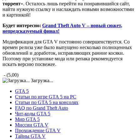
торрент
». Осталось лишь перейти на понравившийся сайт,
найти нужную ссылку и наслаждать новыми возможностями
и картинкой!
Будет интересно:
Grand Theft Auto V – новый сюжет,
непредсказуемый финал!
Модификация для GTA V постоянно совершенствуется. Со
времен релиза уже было выпущено несколько полноценных
обновлений и доработок, исправляющих ранние косяки.
Поэтому при установке мода или репака рекомендуется
искать версию посвежее.
- (5,00)
Загрузка...
GTA 5
Статьи по игре GTA 5 на PC
Статьи по GTA 5 на консолях
FAQ по Grand Theft Auto
Чит-коды GTA 5
Мир GTA 5
Миссии GTA V
Прохождение GTA V
Тайны GTA V