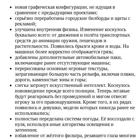
новая графическая конфигурации, не идущая в
сравнение с предыдущими проектами;
серьёзно переработаны городские билборды и щиты с
рекламой;
улучшена внутренняя физика. Изменение коснулось
буквально всего: от движения и полёта транспортных
средств до анимации оружия, пешеходов и
растительности. Появились брызги крови и воды. На
машинах более корректно отображается грязь;
добавлены дополнительные автомобильные паки,
включающие ранее отсутствующие машины;
перерисованы основные игровые текстуры,
затрагивающие большую часть рельефа, включая пляжи,
дороги, каменистые зоны и горы;
слегка затронут искусственный интеллект. Коснулось
нововведение прежде всего полиции. Теперь легавые
будут реагировать без промедлений и мигом отвесят
игроку за его правонарушения. Кроме того, в их рядах
появились и девушки, модели которых никогда ранее не
использовались;
полностью переделана система погоды. Её воссоздали с
нуля, используя иные алгоритмы освещения и
затенения;
избавление от жёлтого фильтра, резавшего глаза многим