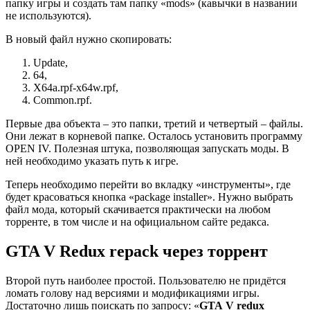
папку игры и создать там папку «mods» (кавычки в названии
не используются).
В новый файл нужно скопировать:
Update,
64,
X64a.rpf-x64w.rpf,
Common.rpf.
Первые два объекта – это папки, третий и четвертый – файлы.
Они лежат в корневой папке. Осталось установить программу
OPEN IV. Полезная штука, позволяющая запускать моды. В
ней необходимо указать путь к игре.
Теперь необходимо перейти во вкладку «инструменты», где
будет красоваться кнопка «package installer». Нужно выбрать
файл мода, который скачивается практически на любом
торренте, в том числе и на официальном сайте редакса.
GTA V Redux repack через торрент
Второй путь наиболее простой. Пользователю не придётся
ломать голову над версиями и модификациями игры.
Достаточно лишь поискать по запросу: «
GTA
V
redux