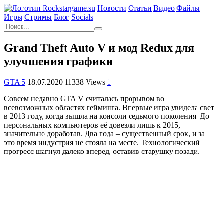
Новости
Статьи
Видео
Файлы
Игры
Cтримы
Блог
Socials
Grand Theft Auto V и мод Redux для
улучшения графики
GTA 5
18.07.2020
11338 Views
1
Совсем недавно GTA V считалась прорывом во
всевозможных областях гейминга. Впервые игра увидела свет
в 2013 году, когда вышла на консоли седьмого поколения. До
персональных компьютеров её довезли лишь к 2015,
значительно доработав. Два года – существенный срок, и за
это время индустрия не стояла на месте. Технологический
прогресс шагнул далеко вперед, оставив старушку позади.