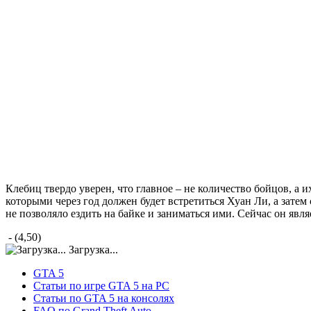
Клебиц твердо уверен, что главное – не количество бойцов, а 
которыми через год должен будет встретиться Хуан Ли, а затем
не позволяло ездить на байке и заниматься ими. Сейчас он явл
- (4,50)
Загрузка...
GTA 5
Статьи по игре GTA 5 на PC
Статьи по GTA 5 на консолях
FAQ по Grand Theft Auto