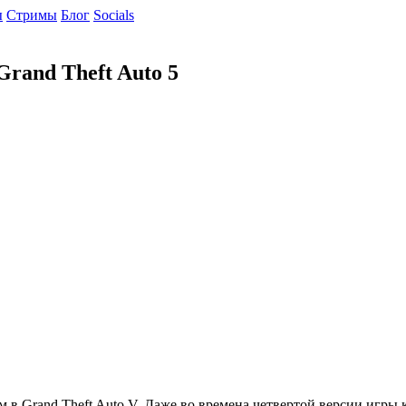
ы
Cтримы
Блог
Socials
rand Theft Auto 5
м в Grand Theft Auto V. Даже во времена четвертой версии игры