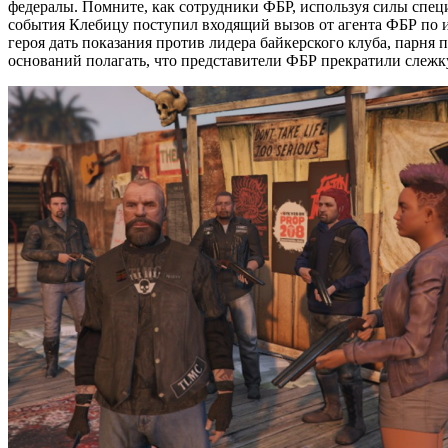
федералы. Помните, как сотрудники ФБР, используя силы спец
события Клебицу поступил входящий вызов от агента ФБР по 
героя дать показания против лидера байкерского клуба, парня 
оснований полагать, что представители ФБР прекратили слежку