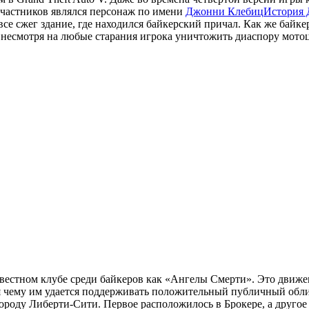
участников являлся персонаж по имени
Джонни Клебиц
История
все сжег здание, где находился байкерский причал. Как же байк
есмотря на любые старания игрока уничтожить диаспору мотоцик
звестном клубе среди байкеров как «Ангелы Смерти». Это движе
 чему им удается поддерживать положительный публичный облик
городу Либерти-Сити. Первое расположилось в Брокере, а другое 