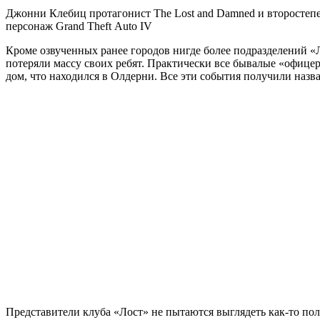
Джонни Клебиц протагонист The Lost and Damned и второсте
персонаж Grand Theft Auto IV
Кроме озвученных ранее городов нигде более подразделений «Л
потеряли массу своих ребят. Практически все бывалые «офице
дом, что находился в Олдерни. Все эти события получили назв
Представители клуба «Лост» не пытаются выглядеть как-то по