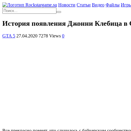
Новости
Статьи
Видео
Файлы
Игр
История появления Джонни Клебица в G
GTA 5
27.04.2020
7278 Views
0
Все прекрасно помнят, что случилось с байкерским сообщество