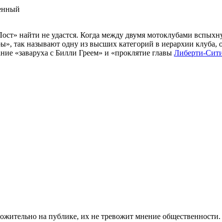
пенный
ост» найти не удастся. Когда между двумя мотоклубами вспыхну
ры», так называют одну из высших категорий в иерархии клуба
ание «заваруха с Билли Греем» и «проклятие главы
Либерти-Сит
ложительно на публике, их не тревожит мнение общественности.