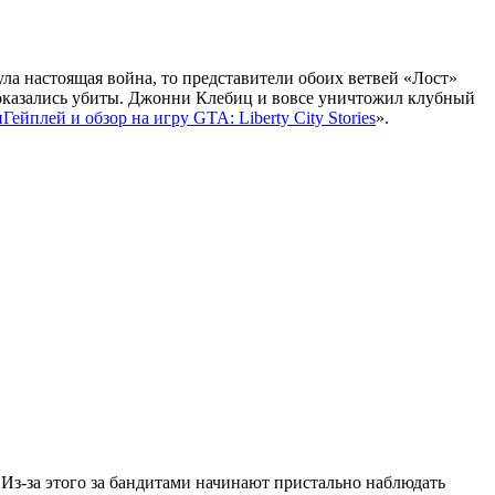
ла настоящая война, то представители обоих ветвей «Лост»
, оказались убиты. Джонни Клебиц и вовсе уничтожил клубный
и
Гейплей и обзор на игру GTA: Liberty City Stories
».
 Из-за этого за бандитами начинают пристально наблюдать