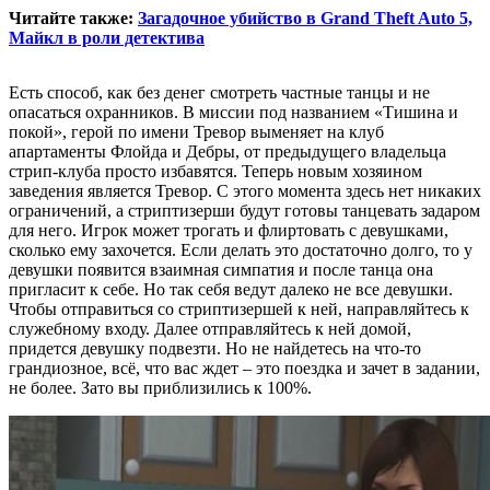
Читайте также:
Загадочное убийство в Grand Theft Auto 5,
Майкл в роли детектива
Есть способ, как без денег смотреть частные танцы и не
опасаться охранников. В миссии под названием «Тишина и
покой», герой по имени Тревор выменяет на клуб
апартаменты Флойда и Дебры, от предыдущего владельца
стрип-клуба просто избавятся. Теперь новым хозяином
заведения является Тревор. С этого момента здесь нет никаких
ограничений, а стриптизерши будут готовы танцевать задаром
для него. Игрок может трогать и флиртовать с девушками,
сколько ему захочется. Если делать это достаточно долго, то у
девушки появится взаимная симпатия и после танца она
пригласит к себе. Но так себя ведут далеко не все девушки.
Чтобы отправиться со стриптизершей к ней, направляйтесь к
служебному входу. Далее отправляйтесь к ней домой,
придется девушку подвезти. Но не найдетесь на что-то
грандиозное, всё, что вас ждет – это поездка и зачет в задании,
не более. Зато вы приблизились к 100%.