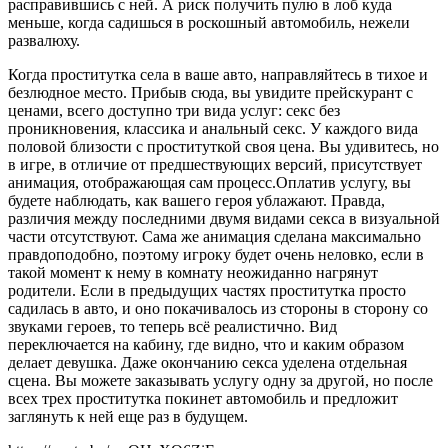
расправившись с ней. А риск получить пулю в лоб куда
меньше, когда садишься в роскошный автомобиль, нежели
развалюху.
Когда проститутка села в ваше авто, направляйтесь в тихое и
безлюдное место. Прибыв сюда, вы увидите прейскурант с
ценами, всего доступно три вида услуг: секс без
проникновения, классика и анальный секс. У каждого вида
половой близости с проституткой своя цена. Вы удивитесь, но
в игре, в отличие от предшествующих версий, присутствует
анимация, отображающая сам процесс.Оплатив услугу, вы
будете наблюдать, как вашего героя ублажают. Правда,
различия между последними двумя видами секса в визуальной
части отсутствуют. Сама же анимация сделана максимально
правдоподобно, поэтому игроку будет очень неловко, если в
такой момент к нему в комнату неожиданно нагрянут
родители. Если в предыдущих частях проститутка просто
садилась в авто, и оно покачивалось из стороны в сторону со
звуками героев, то теперь всё реалистично. Вид
переключается на кабину, где видно, что и каким образом
делает девушка. Даже окончанию секса уделена отдельная
сцена. Вы можете заказывать услугу одну за другой, но после
всех трех проститутка покинет автомобиль и предложит
заглянуть к ней еще раз в будущем.