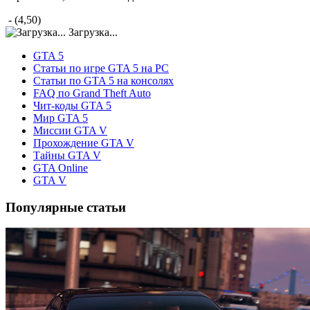
- (4,50)
Загрузка...
GTA 5
Статьи по игре GTA 5 на PC
Статьи по GTA 5 на консолях
FAQ по Grand Theft Auto
Чит-коды GTA 5
Мир GTA 5
Миссии GTA V
Прохождение GTA V
Тайны GTA V
GTA Online
GTA V
Популярные статьи