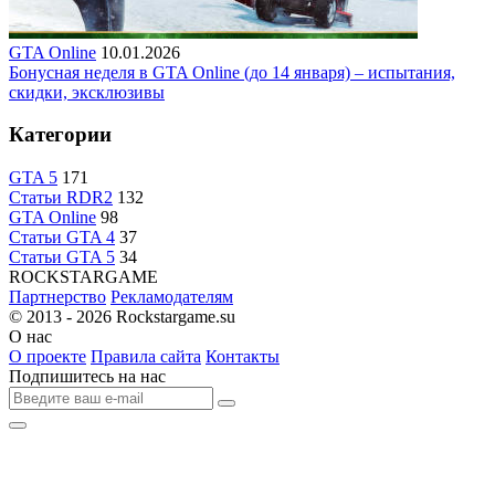
GTA Online
10.01.2026
Бонусная неделя в GTA Online (до 14 января) – испытания,
скидки, эксклюзивы
Категории
GTA 5
171
Статьи RDR2
132
GTA Online
98
Статьи GTA 4
37
Статьи GTA 5
34
R
OCKSTAR
G
AME
Партнерство
Рекламодателям
© 2013 - 2026
Rockstargame.su
О нас
О проекте
Правила сайта
Контакты
Подпишитесь на нас