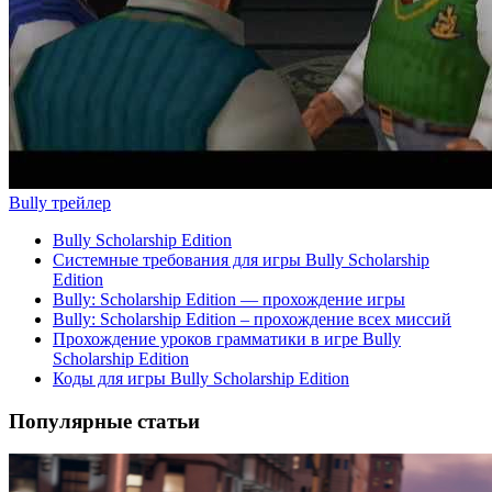
Bully трейлер
Bully Scholarship Edition
Системные требования для игры Bully Scholarship
Edition
Bully: Scholarship Edition — прохождение игры
Bully: Scholarship Edition – прохождение всех миссий
Прохождение уроков грамматики в игре Bully
Scholarship Edition
Коды для игры Bully Scholarship Edition
Популярные статьи