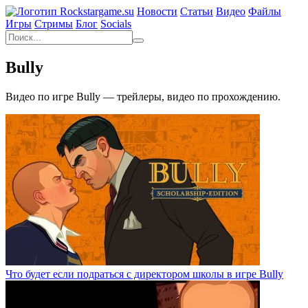
Новости
Статьи
Видео
Файлы
Игры
Cтримы
Блог
Socials
Bully
Видео по игре Bully — трейлеры, видео по прохождению.
Что будет если подраться с директором школы в игре Bully