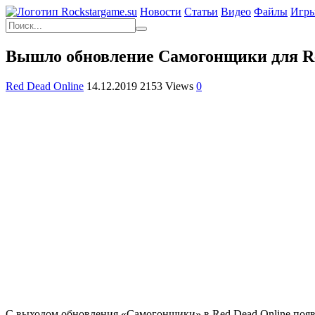
Новости
Статьи
Видео
Файлы
Игр
Вышло обновление Самогонщики для Re
Red Dead Online
14.12.2019
2153 Views
0
С выходом обновления «Самогонщики» в Red Dead Online появ