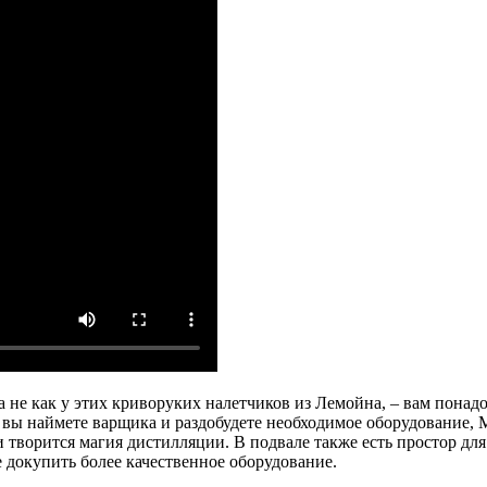
 а не как у этих криворуких налетчиков из Лемойна, – вам понад
к вы наймете варщика и раздобудете необходимое оборудование, 
ми творится магия дистилляции. В подвале также есть простор д
е докупить более качественное оборудование.