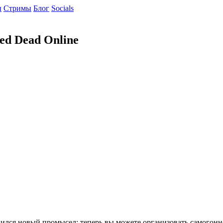
ы
Cтримы
Блог
Socials
d Dead Online
ился новый промысел: теперь вы можете организовать самогонн