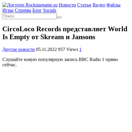
Новости
Статьи
Видео
Файлы
Игры
Cтримы
Блог
Socials
CircoLoco Records представляет World
Is Empty от Skream и Jansons
Другие новости
05.11.2022
957 Views
1
Слушайте новую популярную запись BBC Radio 1 прямо
сейчас.