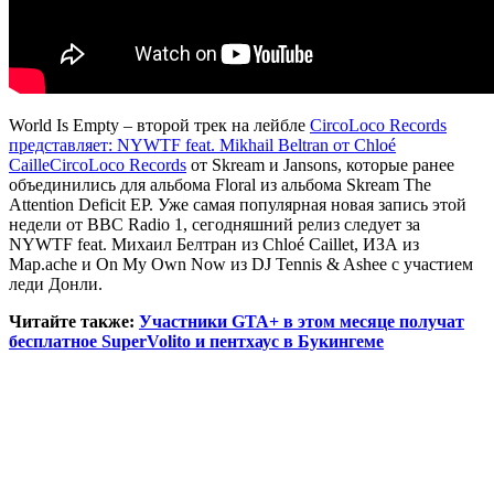
World Is Empty – второй трек на лейбле
CircoLoco Records
представляет: NYWTF feat. Mikhail Beltran от Chloé
Caille
CircoLoco Records
от Skream и Jansons, которые ранее
объединились для альбома Floral из альбома Skream The
Attention Deficit EP. Уже самая популярная новая запись этой
недели от BBC Radio 1, сегодняшний релиз следует за
NYWTF feat. Михаил Белтран из Chloé Caillet, ИЗА из
Map.ache и On My Own Now из DJ Tennis & Ashee с участием
леди Донли.
Читайте также:
Участники GTA+ в этом месяце получат
бесплатное SuperVolito и пентхаус в Букингеме