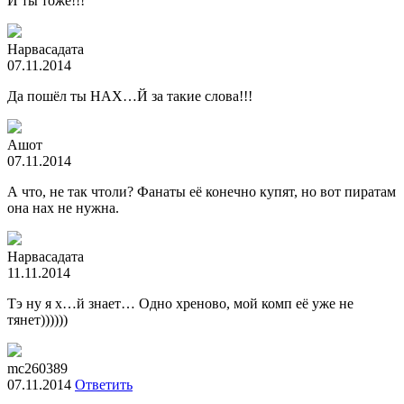
И ты тоже!!!
Нарвасадата
07.11.2014
Да пошёл ты НАХ…Й за такие слова!!!
Ашот
07.11.2014
А что, не так чтоли? Фанаты её конечно купят, но вот пиратам
она нах не нужна.
Нарвасадата
11.11.2014
Тэ ну я х…й знает… Одно хреново, мой комп её уже не
тянет))))))
mc260389
07.11.2014
Ответить