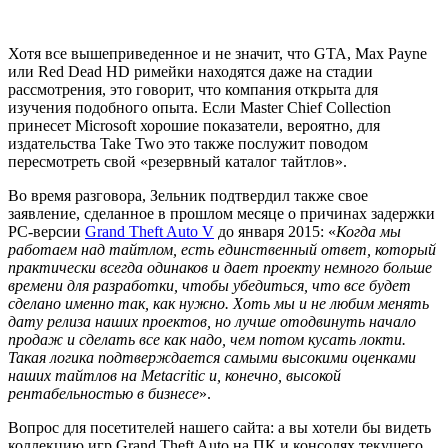
Хотя все вышеприведенное и не значит, что GTA, Max Payne
или Red Dead HD римейки находятся даже на стадии
рассмотрения, это говорит, что компания открыта для
изучения подобного опыта. Если Master Chief Collection
принесет Microsoft хорошие показатели, вероятно, для
издательства Take Two это также послужит поводом
пересмотреть свой «резервный каталог тайтлов».
Во время разговора, Зельник подтвердил также свое
заявление, сделанное в прошлом месяце о причинах задержки
PC-версии
Grand Theft Auto V
до января 2015: «
Когда мы
работаем над тайтлом, есть единственный ответ, который
практически всегда одинаков и дает проекту немного больше
времени для разработки, чтобы убедиться, что все будет
сделано именно так, как нужно. Хоть мы и не любим менять
дату релиза наших проектов, но лучше отодвинуть начало
продаж и сделать все как надо, чем потом кусать локти.
Такая логика подтверждается самыми высокими оценками
наших тайтлов на Metacritic и, конечно, высокой
рентабельностью в бизнесе
».
Вопрос для посетителей нашего сайта: а вы хотели бы видеть
коллекцию игр Grand Theft Auto на ПК и консолях текущего