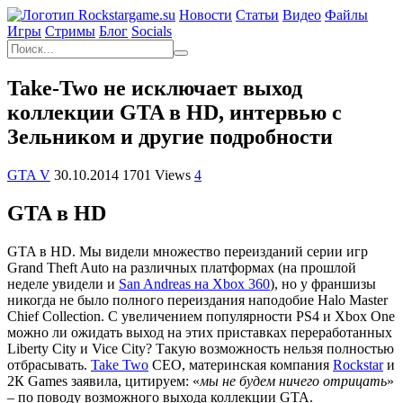
Новости
Статьи
Видео
Файлы
Игры
Cтримы
Блог
Socials
Take-Two не исключает выход
коллекции GTA в HD, интервью с
Зельником и другие подробности
GTA V
30.10.2014
1701 Views
4
GTA в HD
GTA в HD. Мы видели множество переизданий серии игр
Grand Theft Auto на различных платформах (на прошлой
неделе увидели и
San Andreas на Xbox 360
), но у франшизы
никогда не было полного переиздания наподобие Halo Master
Chief Collection. С увеличением популярности PS4 и Xbox One
можно ли ожидать выход на этих приставках переработанных
Liberty City и Vice City? Такую возможность нельзя полностью
отбрасывать.
Take Two
CEO, материнская компания
Rockstar
и
2К Games заявила, цитируем: «
мы не будем ничего отрицать
»
– по поводу возможного выхода коллекции GTA.