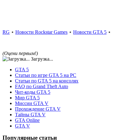
RG
⋆
Новости Rockstar Games
⋆
Новости GTA 5
⋆
(Оцени первым!)
Загрузка...
GTA 5
Статьи по игре GTA 5 на PC
Статьи по GTA 5 на консолях
FAQ по Grand Theft Auto
Чит-коды GTA 5
Мир GTA 5
Миссии GTA V
Прохождение GTA V
Тайны GTA V
GTA Online
GTA V
Популярные статьи