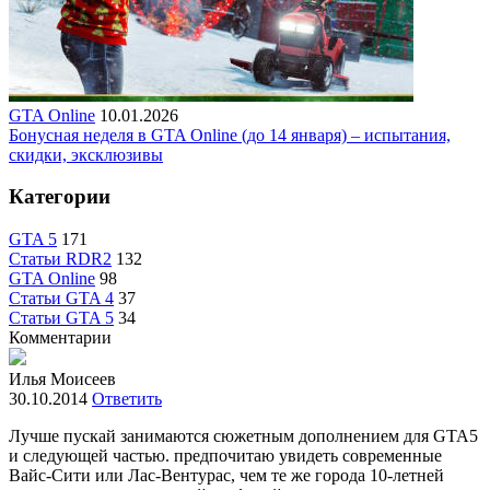
GTA Online
10.01.2026
Бонусная неделя в GTA Online (до 14 января) – испытания,
скидки, эксклюзивы
Категории
GTA 5
171
Статьи RDR2
132
GTA Online
98
Статьи GTA 4
37
Статьи GTA 5
34
Комментарии
Илья Моисеев
30.10.2014
Ответить
Лучше пускай занимаются сюжетным дополнением для GTA5
и следующей частью. предпочитаю увидеть современные
Вайс-Сити или Лас-Вентурас, чем те же города 10-летней