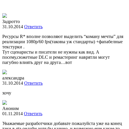
Задротто
31.10.2014
Ответить
Ресурсы R* вполне позволяют выделить “коману мечты” для
реализации 1080р/60 fps(таковы уж стандарты) +фапабелные
текстурки .
Тут сценаристы и писатели не нужны как вид. А
посему,сюжетные DLC и ремастеринг наврятли могут
пагубно влиять друг на друга…вот
александра
31.10.2014
Ответить
хочу
Аноним
01.11.2014
Ответить
Уважаемые разработчики добавьте пожалуйста уже на конец
таки в gta онлайн хотя бы казино..и возможно еще какие то