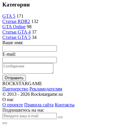
Категории
GTA 5
171
Статьи RDR2
132
GTA Online
98
Статьи GTA 4
37
Статьи GTA 5
34
Ваше имя:
E-mail:
Отправить
R
OCKSTAR
G
AME
Партнерство
Рекламодателям
© 2013 - 2026
Rockstargame.su
О нас
О проекте
Правила сайта
Контакты
Подпишитесь на нас