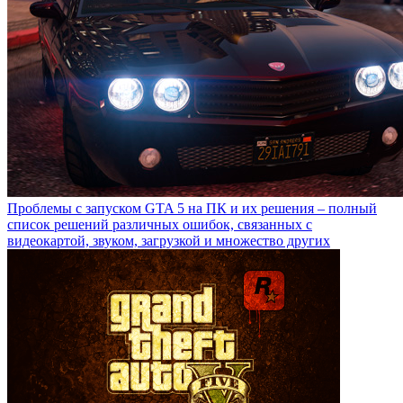
Проблемы с запуском GTA 5 на ПК и их решения – полный
список решений различных ошибок, связанных с
видеокартой, звуком, загрузкой и множество других